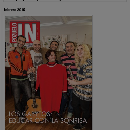
autobombo: casi …
febrero 2016
Señora Alcaldesa Ud no ha vivido nunca en Pozuelo , pero yo si desde
hace más de 60 años , …
Pozuelo de Alarcón
Quejas por el deterioro de la
limpieza …
A ver si es posible que haya vivienda para familias con hijos y no
solamente jóvenes que no es tan …
Pozuelo de Alarcón
Pozuelo desbloquea
definitivamente Huerta Grande: las
obras …
Donde pueden inscribirse las personas empadronados en Pozuelo para
la vivienda asequible .
Pozuelo de Alarcón
Pozuelo desbloquea