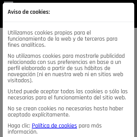
REVISTA
Aviso de cookies:
SECCIONES
Utilizamos cookies propias para el
funcionamiento de la web y de terceros para
fines analíticos.
No utilizamos cookies para mostrarle publicidad
relacionada con sus preferencias en base a un
descarga esta
perfil elaborado a partir de sus hábitos de
REVISTA
navegación (ni en nuestra web ni en sitios web
visitados).
Usted puede aceptar todas las cookies o sólo las
≡
NOTICIAS
necesarias para el funcionamiento del sitio web.
No se crean cookies no necesarias hasta haber
NOTICIAS
SERVICIOS DE INTERÉS
aceptado explícitamente.
TABLÓN DE ANUNCIOS
MIS ANUNCIOS
CONTACTO
Haga clic:
Política de cookies
para más
información.
NOSOTROS