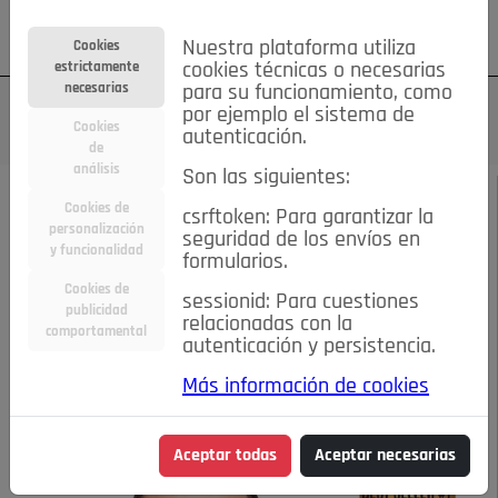
Su cuenta
Regístrese
¿Olvidó su contraseña?
Nuestra plataforma utiliza
Cookies
estrictamente
cookies técnicas o necesarias
necesarias
para su funcionamiento, como
por ejemplo el sistema de
Cookies
autenticación.
de
análisis
Son las siguientes:
FEBRERO 2016
/
LA BUENA EDUCACIÓN
Cookies de
csrftoken: Para garantizar la
personalización
seguridad de los envíos en
El Futuro de la
y funcionalidad
formularios.
Cookies de
sessionid: Para cuestiones
Educación
publicidad
relacionadas con la
comportamental
autenticación y persistencia.
10-02-2016 11:39 a.m.
Más información de cookies
Aceptar todas
Aceptar necesarias