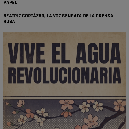
PAPEL
Pozuelo de Alarcón
🔴 EXCLUSIVA | El comisario de la …
BEATRIZ CORTÁZAR, LA VOZ SENSATA DE LA PRENSA
ROSA