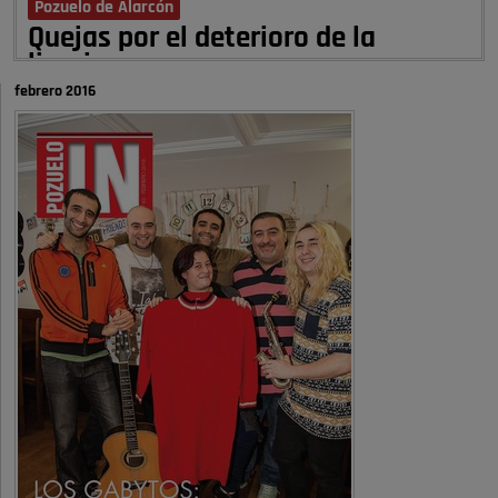
Pozuelo de Alarcón
Quejas por el deterioro de la
limpieza …
febrero 2016
A ver si es posible que haya vivienda para familias con hijos y no
solamente jóvenes que no es tan …
Pozuelo de Alarcón
Pozuelo desbloquea
definitivamente Huerta Grande: las
obras …
Donde pueden inscribirse las personas empadronados en Pozuelo para
la vivienda asequible .
Pozuelo de Alarcón
Pozuelo desbloquea
definitivamente Huerta Grande: las
obras …
También pienso que si no fuéramos tan sucios no haría falta denunciar