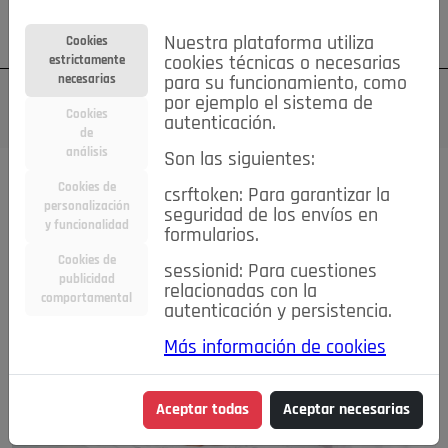
Su cuenta
Regístrese
¿Olvidó su contraseña?
Nuestra plataforma utiliza
Cookies
estrictamente
cookies técnicas o necesarias
necesarias
para su funcionamiento, como
por ejemplo el sistema de
Cookies
autenticación.
de
análisis
Son las siguientes:
Cookies de
csrftoken: Para garantizar la
personalización
seguridad de los envíos en
y funcionalidad
formularios.
Cookies de
sessionid: Para cuestiones
publicidad
relacionadas con la
comportamental
autenticación y persistencia.
Más información de cookies
Aceptar todas
Aceptar necesarias