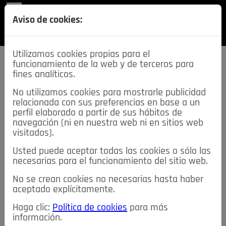
REVISTA
Aviso de cookies:
SECCIONES
Utilizamos cookies propias para el
funcionamiento de la web y de terceros para
fines analíticos.
No utilizamos cookies para mostrarle publicidad
relacionada con sus preferencias en base a un
descarga esta
perfil elaborado a partir de sus hábitos de
REVISTA
navegación (ni en nuestra web ni en sitios web
visitados).
Usted puede aceptar todas las cookies o sólo las
≡
NOTICIAS
necesarias para el funcionamiento del sitio web.
No se crean cookies no necesarias hasta haber
NOTICIAS
SERVICIOS DE INTERÉS
aceptado explícitamente.
TABLÓN DE ANUNCIOS
MIS ANUNCIOS
CONTACTO
Haga clic:
Política de cookies
para más
información.
NOSOTROS