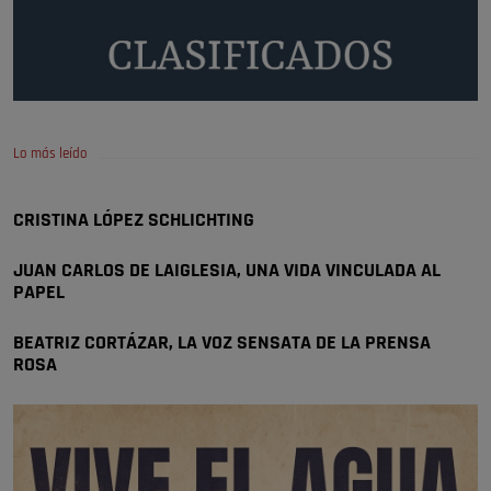
🔴 EXCLUSIVA | El comisario de la …
A ver si llega alguno que de verdad le importe la seguridad de Pozuelo
Pozuelo de Alarcón
🔴 EXCLUSIVA | El comisario de la …
Lo más leído
Wayne Rooney era el comisario de pozuelo?
Pozuelo de Alarcón
CRISTINA LÓPEZ SCHLICHTING
🔴 EXCLUSIVA | El comisario de la …
JUAN CARLOS DE LAIGLESIA, UNA VIDA VINCULADA AL
PAPEL
BEATRIZ CORTÁZAR, LA VOZ SENSATA DE LA PRENSA
ROSA