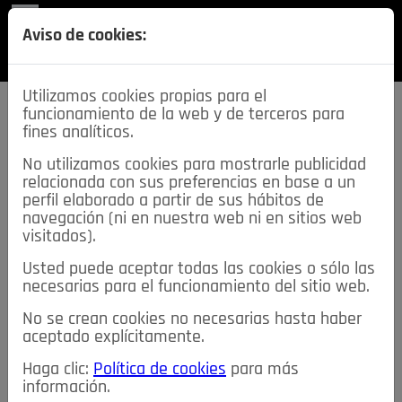
REVISTA
Aviso de cookies:
SECCIONES
Utilizamos cookies propias para el
funcionamiento de la web y de terceros para
fines analíticos.
No utilizamos cookies para mostrarle publicidad
relacionada con sus preferencias en base a un
descarga esta
perfil elaborado a partir de sus hábitos de
REVISTA
navegación (ni en nuestra web ni en sitios web
visitados).
Usted puede aceptar todas las cookies o sólo las
≡
NOTICIAS
necesarias para el funcionamiento del sitio web.
No se crean cookies no necesarias hasta haber
NOTICIAS
SERVICIOS DE INTERÉS
aceptado explícitamente.
TABLÓN DE ANUNCIOS
MIS ANUNCIOS
CONTACTO
Haga clic:
Política de cookies
para más
información.
NOSOTROS