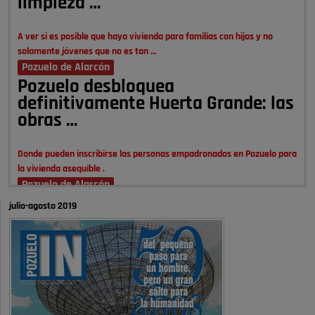
limpieza …
A ver si es posible que haya vivienda para familias con hijos y no
solamente jóvenes que no es tan …
Pozuelo de Alarcón
Pozuelo desbloquea
definitivamente Huerta Grande: las
obras …
Donde pueden inscribirse las personas empadronados en Pozuelo para
la vivienda asequible .
Pozuelo de Alarcón
Pozuelo desbloquea
julio-agosto 2019
definitivamente Huerta Grande: las
obras …
También pienso que si no fuéramos tan sucios no haría falta denunciar
nada
Pozuelo de Alarcón