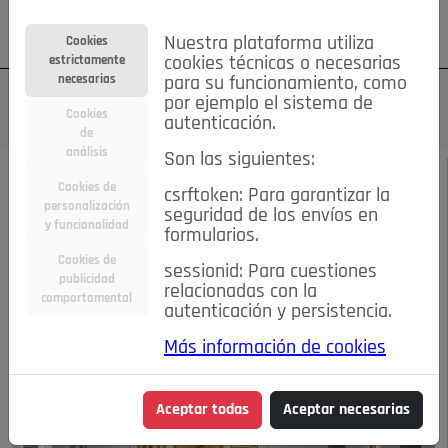
Su cuenta
Regístrese
¿Olvidó su contraseña?
Nuestra plataforma utiliza
Cookies
estrictamente
cookies técnicas o necesarias
necesarias
para su funcionamiento, como
por ejemplo el sistema de
Cookies
autenticación.
de
análisis
Son las siguientes:
JULIO-AGOSTO 2019
/
FIESTAS
Cookies de
csrftoken: Para garantizar la
personalización
seguridad de los envíos en
Sábado 13 de julio
y funcionalidad
formularios.
Cookies de
sessionid: Para cuestiones
publicidad
12-07-2019 10:58 a.m.
relacionadas con la
comportamental
autenticación y persistencia.
Más información de cookies
Aceptar todas
Aceptar necesarias