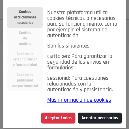
Su cuenta
Regístrese
¿Olvidó su contraseña?
Nuestra plataforma utiliza
Cookies
estrictamente
cookies técnicas o necesarias
necesarias
para su funcionamiento, como
por ejemplo el sistema de
Cookies
autenticación.
de
análisis
Son las siguientes:
DICIEMBRE 2017
/
COMENTARIOS
Cookies de
csrftoken: Para garantizar la
personalización
seguridad de los envíos en
Caminando por
y funcionalidad
formularios.
Cookies de
sessionid: Para cuestiones
Pozuelo: Ángel Luis
publicidad
relacionadas con la
comportamental
autenticación y persistencia.
Rodríguez
Más información de cookies
11-12-2017 9:54 a.m.
Aceptar todas
Aceptar necesarias