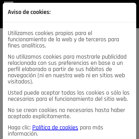
REVISTA
Aviso de cookies:
SECCIONES
Utilizamos cookies propias para el
funcionamiento de la web y de terceros para
fines analíticos.
No utilizamos cookies para mostrarle publicidad
relacionada con sus preferencias en base a un
descarga esta
perfil elaborado a partir de sus hábitos de
REVISTA
navegación (ni en nuestra web ni en sitios web
visitados).
Usted puede aceptar todas las cookies o sólo las
≡
NOTICIAS
necesarias para el funcionamiento del sitio web.
No se crean cookies no necesarias hasta haber
NOTICIAS
SERVICIOS DE INTERÉS
aceptado explícitamente.
TABLÓN DE ANUNCIOS
MIS ANUNCIOS
CONTACTO
Haga clic:
Política de cookies
para más
información.
NOSOTROS