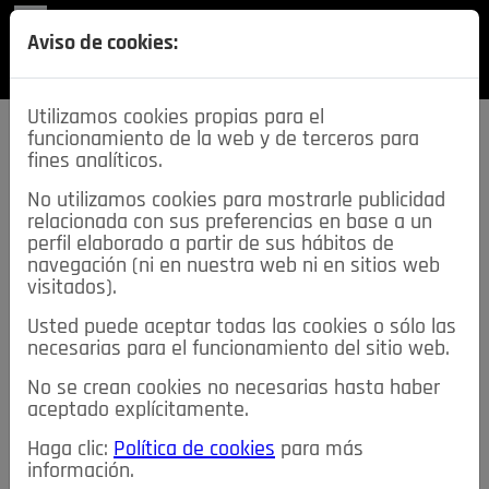
REVISTA
Aviso de cookies:
SECCIONES
Utilizamos cookies propias para el
funcionamiento de la web y de terceros para
fines analíticos.
No utilizamos cookies para mostrarle publicidad
relacionada con sus preferencias en base a un
descarga esta
perfil elaborado a partir de sus hábitos de
REVISTA
navegación (ni en nuestra web ni en sitios web
visitados).
Usted puede aceptar todas las cookies o sólo las
≡
NOTICIAS
necesarias para el funcionamiento del sitio web.
No se crean cookies no necesarias hasta haber
NOTICIAS
SERVICIOS DE INTERÉS
aceptado explícitamente.
TABLÓN DE ANUNCIOS
MIS ANUNCIOS
CONTACTO
Haga clic:
Política de cookies
para más
información.
NOSOTROS