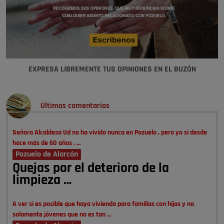
EXPRESA LIBREMENTE TUS OPINIONES EN EL BUZÓN
Últimos comentarios
Señora Alcaldesa Ud no ha vivido nunca en Pozuelo , pero yo si desde
hace más de 60 años , …
Pozuelo de Alarcón
Quejas por el deterioro de la
limpieza …
A ver si es posible que haya vivienda para familias con hijos y no
solamente jóvenes que no es tan …