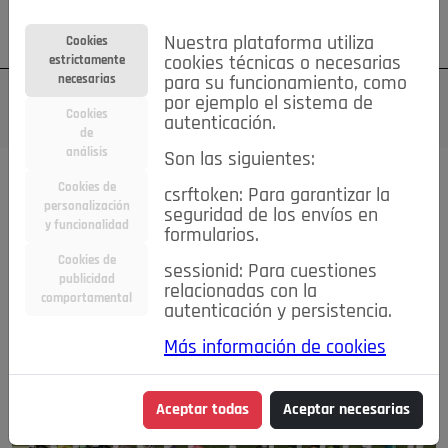
Su cuenta
Regístrese
¿Olvidó su contraseña?
Nuestra plataforma utiliza
Cookies
estrictamente
cookies técnicas o necesarias
necesarias
para su funcionamiento, como
por ejemplo el sistema de
Cookies
autenticación.
de
análisis
Son las siguientes:
Magazine
Cookies de
csrftoken: Para garantizar la
personalización
seguridad de los envíos en
y funcionalidad
DESTACADA
formularios.
Cookies de
sessionid: Para cuestiones
publicidad
relacionadas con la
comportamental
autenticación y persistencia.
Más información de cookies
Aceptar todas
Aceptar necesarias