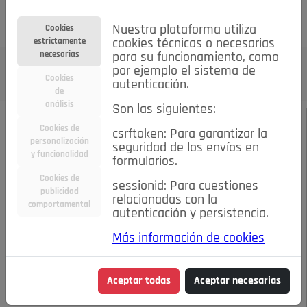
Su cuenta
Regístrese
¿Olvidó su contraseña?
Nuestra plataforma utiliza
Cookies
estrictamente
cookies técnicas o necesarias
necesarias
para su funcionamiento, como
por ejemplo el sistema de
Cookies
autenticación.
de
análisis
Son las siguientes:
JULIO 2015
/
FIESTAS
Cookies de
csrftoken: Para garantizar la
personalización
seguridad de los envíos en
Programación
y funcionalidad
formularios.
Cookies de
sessionid: Para cuestiones
FIESTAS de Ntra. Sra.
publicidad
relacionadas con la
comportamental
autenticación y persistencia.
del CARMEN 2015
Más información de cookies
08-07-2015 9:06 a.m.
Aceptar todas
Aceptar necesarias