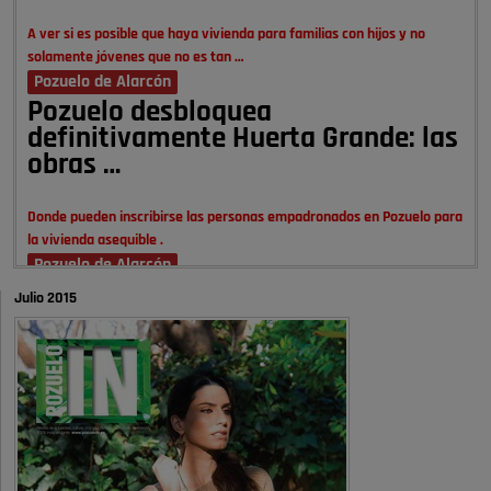
A ver si es posible que haya vivienda para familias con hijos y no
solamente jóvenes que no es tan …
Pozuelo de Alarcón
Pozuelo desbloquea
definitivamente Huerta Grande: las
obras …
Donde pueden inscribirse las personas empadronados en Pozuelo para
la vivienda asequible .
Pozuelo de Alarcón
Pozuelo desbloquea
Julio 2015
definitivamente Huerta Grande: las
obras …
También pienso que si no fuéramos tan sucios no haría falta denunciar
nada
Pozuelo de Alarcón
Quejas por el deterioro de la