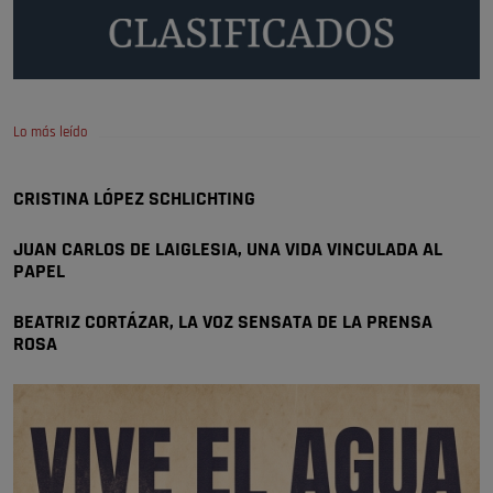
A ver si llega alguno que de verdad le importe la seguridad de Pozuelo
Pozuelo de Alarcón
🔴 EXCLUSIVA | El comisario de la …
Lo más leído
Wayne Rooney era el comisario de pozuelo?
Pozuelo de Alarcón
CRISTINA LÓPEZ SCHLICHTING
🔴 EXCLUSIVA | El comisario de la …
JUAN CARLOS DE LAIGLESIA, UNA VIDA VINCULADA AL
PAPEL
BEATRIZ CORTÁZAR, LA VOZ SENSATA DE LA PRENSA
ROSA