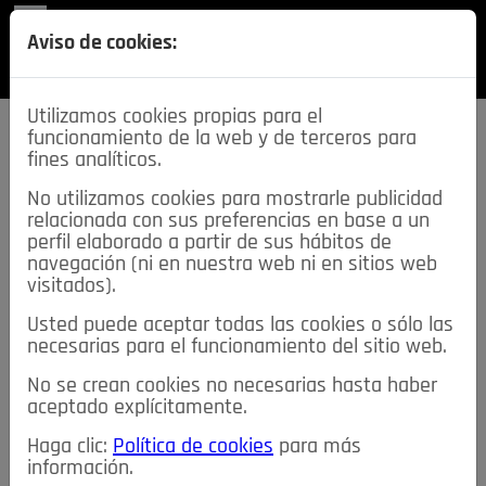
REVISTA
Aviso de cookies:
SECCIONES
Utilizamos cookies propias para el
funcionamiento de la web y de terceros para
fines analíticos.
No utilizamos cookies para mostrarle publicidad
relacionada con sus preferencias en base a un
descarga esta
perfil elaborado a partir de sus hábitos de
REVISTA
navegación (ni en nuestra web ni en sitios web
visitados).
Usted puede aceptar todas las cookies o sólo las
≡
NOTICIAS
necesarias para el funcionamiento del sitio web.
No se crean cookies no necesarias hasta haber
NOTICIAS
SERVICIOS DE INTERÉS
aceptado explícitamente.
TABLÓN DE ANUNCIOS
MIS ANUNCIOS
CONTACTO
Haga clic:
Política de cookies
para más
información.
NOSOTROS