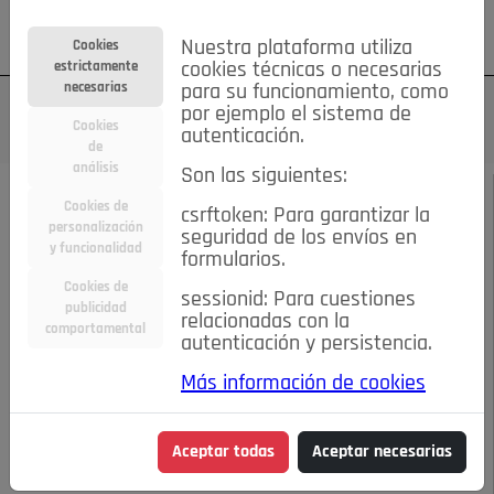
Su cuenta
Regístrese
¿Olvidó su contraseña?
Nuestra plataforma utiliza
Cookies
estrictamente
cookies técnicas o necesarias
necesarias
para su funcionamiento, como
por ejemplo el sistema de
Cookies
autenticación.
de
análisis
Son las siguientes:
DICIEMBRE DE 2024
/
SPLEEN DE POZUELO
Cookies de
csrftoken: Para garantizar la
personalización
seguridad de los envíos en
y funcionalidad
Escucha el audio de este artículo:
formularios.
Cookies de
sessionid: Para cuestiones
publicidad
relacionadas con la
comportamental
autenticación y persistencia.
00:00
07:39
Más información de cookies
¿INVITARÍA A UN TUNO A CENAR EN NOCHEBUENA?
Aceptar todas
Aceptar necesarias
¿INVITARÍA A UN TUNO