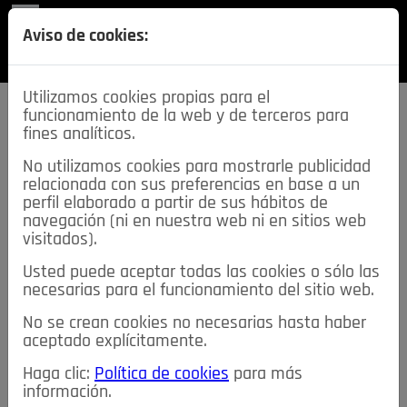
REVISTA
Aviso de cookies:
SECCIONES
Utilizamos cookies propias para el
funcionamiento de la web y de terceros para
fines analíticos.
No utilizamos cookies para mostrarle publicidad
relacionada con sus preferencias en base a un
descarga esta
perfil elaborado a partir de sus hábitos de
REVISTA
navegación (ni en nuestra web ni en sitios web
visitados).
Usted puede aceptar todas las cookies o sólo las
≡
NOTICIAS
necesarias para el funcionamiento del sitio web.
No se crean cookies no necesarias hasta haber
NOTICIAS
SERVICIOS DE INTERÉS
aceptado explícitamente.
TABLÓN DE ANUNCIOS
MIS ANUNCIOS
CONTACTO
Haga clic:
Política de cookies
para más
información.
NOSOTROS