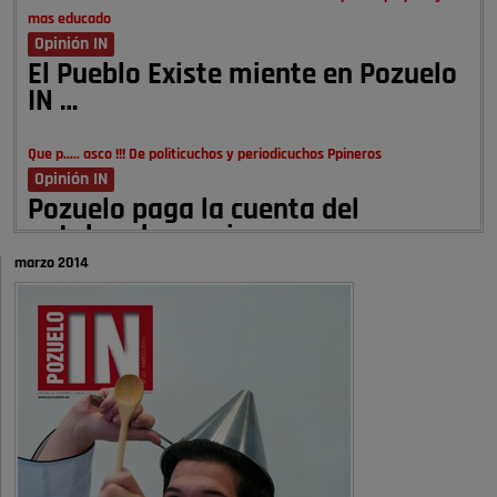
mas educado
Opinión IN
El Pueblo Existe miente en Pozuelo
IN …
Que p..... asco !!! De politicuchos y periodicuchos Ppineros
Opinión IN
Pozuelo paga la cuenta del
autobombo: casi …
marzo 2014
Señora Alcaldesa Ud no ha vivido nunca en Pozuelo , pero yo si desde
hace más de 60 años , …
Pozuelo de Alarcón
Quejas por el deterioro de la
limpieza …
A ver si es posible que haya vivienda para familias con hijos y no
solamente jóvenes que no es tan …
Pozuelo de Alarcón