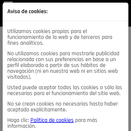
REVISTA
Aviso de cookies:
SECCIONES
Utilizamos cookies propias para el
funcionamiento de la web y de terceros para
fines analíticos.
No utilizamos cookies para mostrarle publicidad
relacionada con sus preferencias en base a un
descarga esta
perfil elaborado a partir de sus hábitos de
REVISTA
navegación (ni en nuestra web ni en sitios web
visitados).
Usted puede aceptar todas las cookies o sólo las
≡
NOTICIAS
necesarias para el funcionamiento del sitio web.
No se crean cookies no necesarias hasta haber
NOTICIAS
SERVICIOS DE INTERÉS
aceptado explícitamente.
TABLÓN DE ANUNCIOS
MIS ANUNCIOS
CONTACTO
Haga clic:
Política de cookies
para más
información.
NOSOTROS