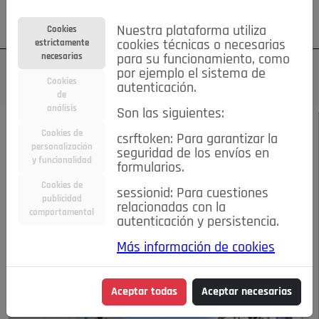
Su cuenta
Regístrese
¿Olvidó su contraseña?
Nuestra plataforma utiliza
Cookies
estrictamente
cookies técnicas o necesarias
necesarias
para su funcionamiento, como
por ejemplo el sistema de
Cookies
autenticación.
de
análisis
Son las siguientes:
MARZO 2014
/
ACTUALIDAD
Cookies de
csrftoken: Para garantizar la
personalización
seguridad de los envíos en
Propuestas socialistas
y funcionalidad
formularios.
Cookies de
sessionid: Para cuestiones
del PSOE
publicidad
relacionadas con la
comportamental
autenticación y persistencia.
05-09-2014 10:31 a.m.
Más información de cookies
Aceptar todas
Aceptar necesarias