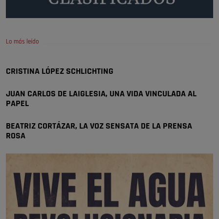
Policía o en la politica
Pozuelo de Alarcón
🔴 EXCLUSIVA | El comisario de la …
Lo más leído
😆Durán menos qué un caramelo en la puerta de un colegio 🍬
Pozuelo de Alarcón
CRISTINA LÓPEZ SCHLICHTING
🔴 EXCLUSIVA | El comisario de la …
JUAN CARLOS DE LAIGLESIA, UNA VIDA VINCULADA AL
se va porke no tiene piscina 🤪🤪🤪
PAPEL
Pozuelo de Alarcón
🔴 EXCLUSIVA | El comisario de la …
BEATRIZ CORTÁZAR, LA VOZ SENSATA DE LA PRENSA
ROSA