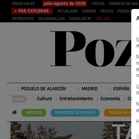
julio-agosto de 2026
POZUELOIN.ES
FIESTAS
CRÓNICAS DE UNA
+ POR EXPLORAR
ACTUALIDAD
CARIDAD
FIESTAS
POZUELEROS
A
ENTREVISTAS
SALUD&BELLEZA
CONSEJOS IN
MÁS AÚN
U
w
N
r
e
n
U
POZUELO DE ALARCÓN
MADRID
ESPAÑA
n
Cultura
Entretenimiento
Economía
Cienc
N
e
NOTICIAS
SERVICIOS DE INTERÉS
TABLÓN DE ANUN
H