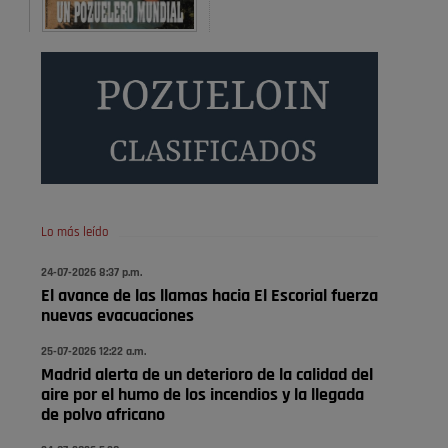
Será amigo de alguien importante...en el Congreso,
Senado, en la Policía o en la politica
Pozuelo de Alarcón
🔴 EXCLUSIVA | El comisario
de la …
😆Durán menos qué un caramelo en la puerta de un
colegio 🍬
Pozuelo de Alarcón
Lo más leído
🔴 EXCLUSIVA | El comisario
24-07-2026 8:37 p.m.
de la …
El avance de las llamas hacia El Escorial fuerza
nuevas evacuaciones
se va porke no tiene piscina 🤪🤪🤪
25-07-2026 12:22 a.m.
Pozuelo de Alarcón
Madrid alerta de un deterioro de la calidad del
🔴 EXCLUSIVA | El comisario
aire por el humo de los incendios y la llegada
de la …
de polvo africano