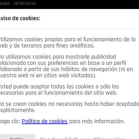
 RUBIA
ENTREVISTAS
LAS BUENAS MANERAS
LO QUE TE DIJE
SPLEEN DE POZUELO
CRÓNICAS DE UNA
viso de cookies:
tilizamos cookies propias para el funcionamiento de la
eb y de terceros para fines analíticos.
o utilizamos cookies para mostrarle publicidad
elacionada con sus preferencias en base a un perfil
laborado a partir de sus hábitos de navegación (ni en
uestra web ni en sitios web visitados).
sted puede aceptar todas las cookies o sólo las
DEPORTES
OPINIÓN IN
SALUD
🔴 EN DIRECTO
ecesarias para el funcionamiento del sitio web.
ia&Tecnología
Educación
Caridad
Pozuelo en imágenes
o se crean cookies no necesarias hasta haber aceptad
xplícitamente.
CIOS
MIS ANUNCIOS
CONTACTO
NOSOTROS
aga clic:
Política de cookies
para más información.