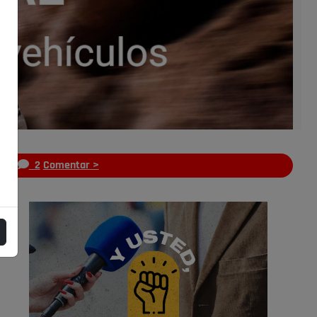
s
2
Comentar >