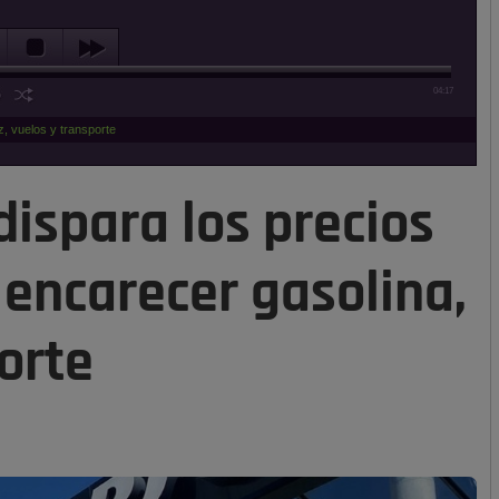
04:17
z, vuelos y transporte
 dispara los precios
 encarecer gasolina,
porte