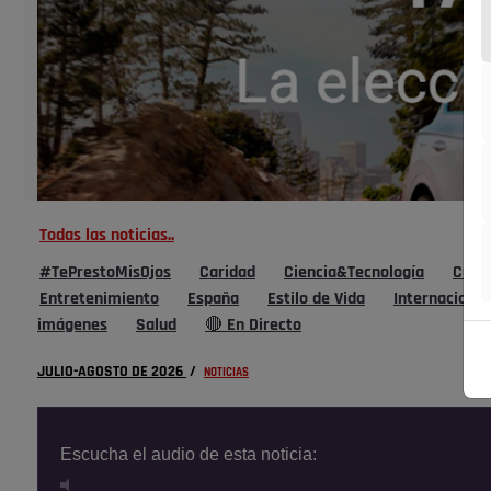
Todas las noticias..
#TePrestoMisOjos
Caridad
Ciencia&Tecnología
Cultu
Entretenimiento
España
Estilo de Vida
Internacional
imágenes
Salud
🔴 En Directo
JULIO-AGOSTO DE 2026
/
NOTICIAS
Escucha el audio de esta noticia: