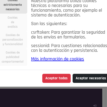
Nuestra plataforma utiliza cookies
Cookies
estrictamente
técnicas o necesarias para su
necesarias
funcionamiento, como por ejemplo el
sistema de autenticación.
Cookies
de
Son las siguientes:
análisis
csrftoken: Para garantizar la seguridad
Cookies de
de los envíos en formularios.
personalización
y funcionalidad
sessionid: Para cuestiones relacionada
con la autenticación y persistencia.
Cookies de
publicidad
Más información de cookies
ra
Deportes
Economía
Educación
comportamental
Madrid
Opinión IN
Pozuelo de Alarcón
Pozuelo en
Aceptar todas
Aceptar necesarias