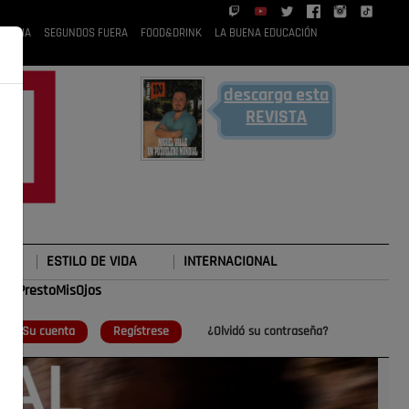
 RUBIA
SEGUNDOS FUERA
FOOD&DRINK
LA BUENA EDUCACIÓN
descarga esta
REVISTA
ESTILO DE VIDA
INTERNACIONAL
#TePrestoMisOjos
o
Su cuenta
Regístrese
¿Olvidó su contraseña?