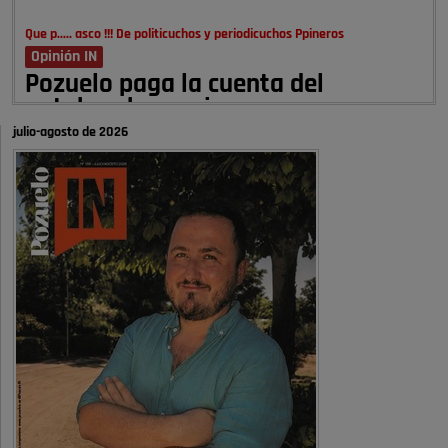
Que p..... asco !!! De politicuchos y periodicuchos Ppineros
Opinión IN
Pozuelo paga la cuenta del
autobombo: casi …
julio-agosto de 2026
Señora Alcaldesa Ud no ha vivido nunca en Pozuelo , pero yo si desde
hace más de 60 años , …
Pozuelo de Alarcón
Quejas por el deterioro de la
limpieza …
A ver si es posible que haya vivienda para familias con hijos y no
solamente jóvenes que no es tan …
Pozuelo de Alarcón
Pozuelo desbloquea
definitivamente Huerta Grande: las
obras …