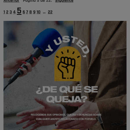
Anterior
Página
5
de
22
.
Siguiente
5
1
2
3
4
6
7
8
9
10
...
22