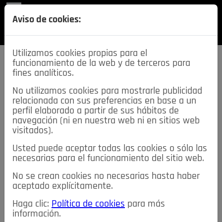
REVISTA
Aviso de cookies:
SECCIONES
Utilizamos cookies propias para el
funcionamiento de la web y de terceros para
fines analíticos.
No utilizamos cookies para mostrarle publicidad
relacionada con sus preferencias en base a un
descarga esta
perfil elaborado a partir de sus hábitos de
REVISTA
navegación (ni en nuestra web ni en sitios web
visitados).
Usted puede aceptar todas las cookies o sólo las
≡
NOTICIAS
necesarias para el funcionamiento del sitio web.
No se crean cookies no necesarias hasta haber
NOTICIAS
SERVICIOS DE INTERÉS
aceptado explícitamente.
TABLÓN DE ANUNCIOS
MIS ANUNCIOS
CONTACTO
Haga clic:
Política de cookies
para más
información.
NOSOTROS