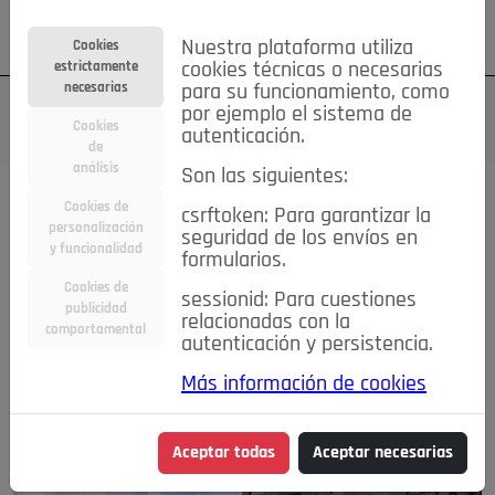
Su cuenta
Regístrese
¿Olvidó su contraseña?
Nuestra plataforma utiliza
Cookies
estrictamente
cookies técnicas o necesarias
necesarias
para su funcionamiento, como
por ejemplo el sistema de
Cookies
autenticación.
de
análisis
Son las siguientes:
Cookies de
Todas las noticias..
csrftoken: Para garantizar la
personalización
seguridad de los envíos en
y funcionalidad
formularios.
#TePrestoMisOjos
Caridad
Ciencia&Tecnología
Cookies de
Cultura
Deportes
Economía
Educación
sessionid: Para cuestiones
publicidad
relacionadas con la
Entretenimiento
España
Estilo de Vida
comportamental
autenticación y persistencia.
Internacional
Madrid
Opinión IN
Pozuelo de Alarcón
Pozuelo en imágenes
Salud
🔴 En Directo
Más información de cookies
Aceptar todas
Aceptar necesarias