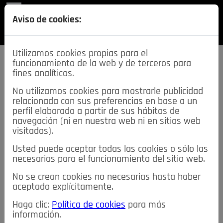
REVISTA
Aviso de cookies:
SECCIONES
Utilizamos cookies propias para el
funcionamiento de la web y de terceros para
fines analíticos.
No utilizamos cookies para mostrarle publicidad
relacionada con sus preferencias en base a un
descarga esta
perfil elaborado a partir de sus hábitos de
REVISTA
navegación (ni en nuestra web ni en sitios web
visitados).
Usted puede aceptar todas las cookies o sólo las
≡
NOTICIAS
necesarias para el funcionamiento del sitio web.
No se crean cookies no necesarias hasta haber
NOTICIAS
SERVICIOS DE INTERÉS
aceptado explícitamente.
TABLÓN DE ANUNCIOS
MIS ANUNCIOS
CONTACTO
Haga clic:
Política de cookies
para más
información.
NOSOTROS