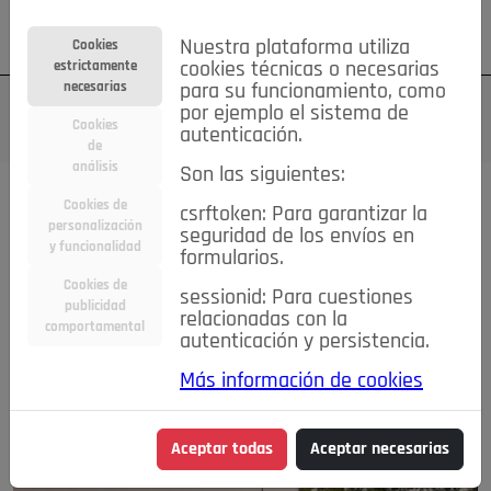
Su cuenta
Regístrese
¿Olvidó su contraseña?
Nuestra plataforma utiliza
Cookies
estrictamente
cookies técnicas o necesarias
necesarias
para su funcionamiento, como
por ejemplo el sistema de
Cookies
autenticación.
de
análisis
Son las siguientes:
Cookies de
Todas las noticias..
csrftoken: Para garantizar la
personalización
seguridad de los envíos en
y funcionalidad
formularios.
#TePrestoMisOjos
Caridad
Ciencia&Tecnología
Cookies de
Cultura
Deportes
Economía
Educación
sessionid: Para cuestiones
publicidad
relacionadas con la
Entretenimiento
España
Estilo de Vida
comportamental
autenticación y persistencia.
Internacional
Madrid
Opinión IN
Pozuelo de Alarcón
Pozuelo en imágenes
Salud
🔴 En Directo
Más información de cookies
Aceptar todas
Aceptar necesarias