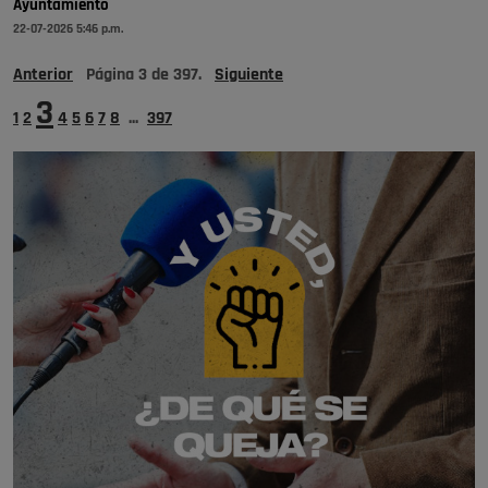
Ayuntamiento
22-07-2026 5:46 p.m.
Anterior
Página
3
de
397
.
Siguiente
3
1
2
4
5
6
7
8
...
397