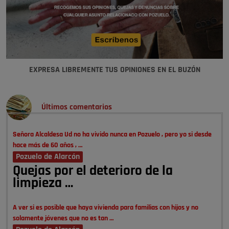
EXPRESA LIBREMENTE TUS OPINIONES EN EL BUZÓN
Últimos comentarios
Señora Alcaldesa Ud no ha vivido nunca en Pozuelo , pero yo si desde
hace más de 60 años , …
Pozuelo de Alarcón
Quejas por el deterioro de la
limpieza …
A ver si es posible que haya vivienda para familias con hijos y no
solamente jóvenes que no es tan …