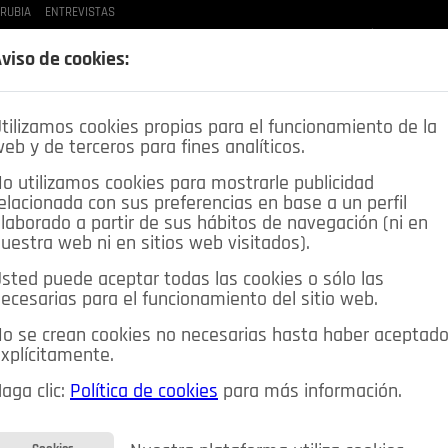
 RUBIA
ENTREVISTAS
LAS BUENAS MANERAS
LO QUE TE DIJE
SPLEEN DE POZUELO
CRÓNICAS DE UNA
viso de cookies:
tilizamos cookies propias para el funcionamiento de la
eb y de terceros para fines analíticos.
o utilizamos cookies para mostrarle publicidad
elacionada con sus preferencias en base a un perfil
laborado a partir de sus hábitos de navegación (ni en
uestra web ni en sitios web visitados).
sted puede aceptar todas las cookies o sólo las
DEPORTES
OPINIÓN IN
SALUD
🔴 EN DIRECTO
ecesarias para el funcionamiento del sitio web.
ia&Tecnología
Educación
Caridad
Pozuelo en imágenes
o se crean cookies no necesarias hasta haber aceptad
xplícitamente.
CIOS
MIS ANUNCIOS
CONTACTO
NOSOTROS
aga clic:
Política de cookies
para más información.