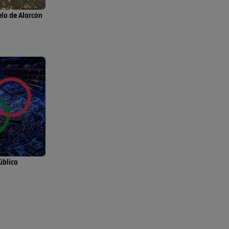
😆Durán menos qué un caramelo en la puerta de
un colegio 🍬
elo de Alarcón
Pozuelo de Alarcón
a
🔴 EXCLUSIVA | El
comisario de la …
se va porke no tiene piscina 🤪🤪🤪
Pozuelo de Alarcón
🔴 EXCLUSIVA | El
comisario de la …
Y ese quien es, apenas se ven patrullas en la
estación, como si se van todos, no vamos a
notar …
úblico
Pozuelo de Alarcón
🔴 EXCLUSIVA | El
comisario de la …