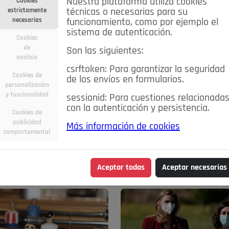
Nuestra plataforma utiliza cookies
Cookies
estrictamente
técnicas o necesarias para su
necesarias
funcionamiento, como por ejemplo el
sistema de autenticación.
Cookies
de
Son las siguientes:
análisis
csrftoken: Para garantizar la seguridad
Cookies de
de los envíos en formularios.
personalización
y funcionalidad
sessionid: Para cuestiones relacionada
con la autenticación y persistencia.
Cookies de
publicidad
Más información de cookies
comportamental
ra
Deportes
Economía
Educación
Entretenimiento
zuelo de Alarcón
Pozuelo en imágenes
Salud
🔴 En Directo
Aceptar todas
Aceptar necesarias