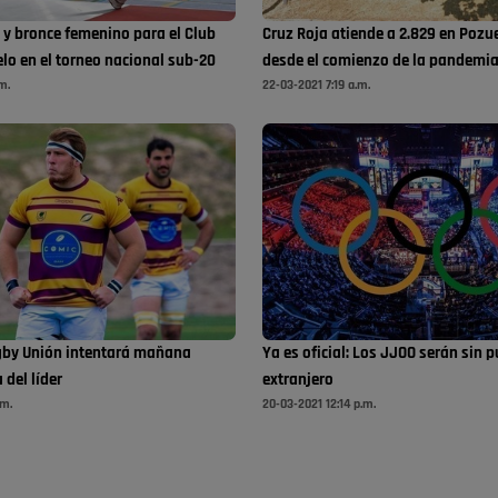
 y bronce femenino para el Club
Cruz Roja atiende a 2.829 en Pozu
lo en el torneo nacional sub-20
desde el comienzo de la pandemi
m.
22-03-2021 7:19 a.m.
gby Unión intentará mañana
Ya es oficial: Los JJOO serán sin p
 del líder
extranjero
.m.
20-03-2021 12:14 p.m.