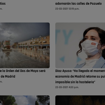
itios
adornarán las calles de Pozuelo
.m.
23-03-2021 12:19 p.m.
e la Orden del Dos de Mayo será
Díaz Ayuso: “Ha llegado el moment
s de Madrid
economía de Madrid retome su pul
.m.
imposible sin la hostelería”
22-03-2021 4:33 p.m.