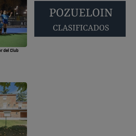
empadronados en Pozuelo para la vivienda
asequible .
Pozuelo de Alarcón
Pozuelo desbloquea
definitivamente Huerta
Grande: las obras …
r del Club
También pienso que si no fuéramos tan sucios
no haría falta denunciar nada
Pozuelo de Alarcón
Quejas por el deterioro
de la limpieza …
Será amigo de alguien importante...en el
Congreso, Senado, en la Policía o en la politica
Pozuelo de Alarcón
🔴 EXCLUSIVA | El
comisario de la …