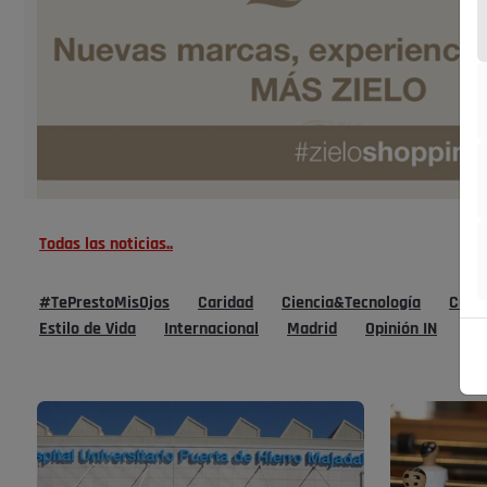
Todas las noticias..
#TePrestoMisOjos
Caridad
Ciencia&Tecnología
Cultu
Estilo de Vida
Internacional
Madrid
Opinión IN
Po