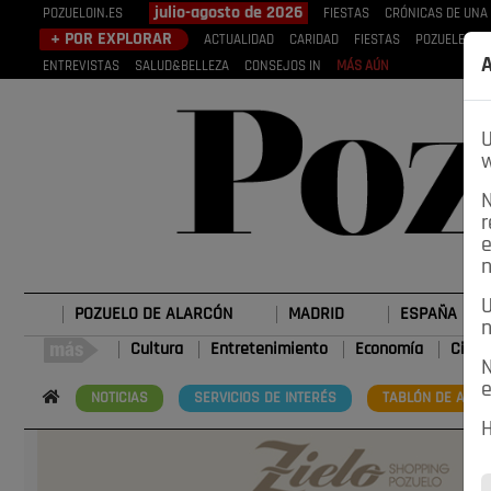
julio-agosto de 2026
POZUELOIN.ES
FIESTAS
CRÓNICAS DE UNA
+ POR EXPLORAR
ACTUALIDAD
CARIDAD
FIESTAS
POZUELEROS
A
ENTREVISTAS
SALUD&BELLEZA
CONSEJOS IN
MÁS AÚN
U
w
N
r
e
n
U
POZUELO DE ALARCÓN
MADRID
ESPAÑA
n
Cultura
Entretenimiento
Economía
Cienc
N
e
NOTICIAS
SERVICIOS DE INTERÉS
TABLÓN DE ANUN
H