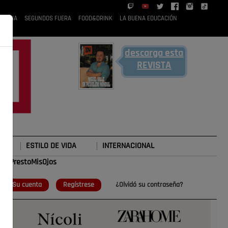
 RUBIA
SEGUNDOS FUERA
FOOD&DRINK
LA BUENA EDUCACIÓN
descarga esta
REVISTA
ESTILO DE VIDA
INTERNACIONAL
#TePrestoMisOjos
o
Su cuenta
Regístrese
¿Olvidó su contraseña?