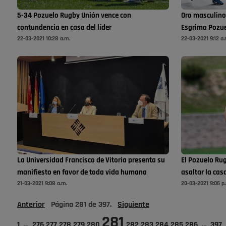
5-34 Pozuelo Rugby Unión vence con
Oro masculino
contundencia en casa del líder
Esgrima Pozue
22-03-2021 10:28 a.m.
22-03-2021 9:12 a.
La Universidad Francisco de Vitoria presenta su
El Pozuelo Ru
manifiesto en favor de toda vida humana
asaltar la casa
21-03-2021 9:08 a.m.
20-03-2021 9:06 p
Anterior
Página
281
de
397
.
Siguiente
281
1
...
276
277
278
279
280
282
283
284
285
286
...
397