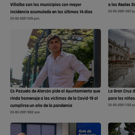
Villalba son los municipios con mayor
a los Reales S
23-03-2021 4:57 p
incidencia acumulada en los últimos 14 días
23-03-2021 5:19 p.m.
Cs Pozuelo de Alarcón pide al Ayuntamiento que
La Gran Cruz d
rinda homenaje a las víctimas de la Covid-19 al
para los niño
22-03-2021 7:32 p
cumplirse un año de la pandemia
23-03-2021 9:52 a.m.