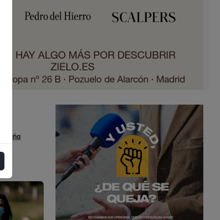
s
España