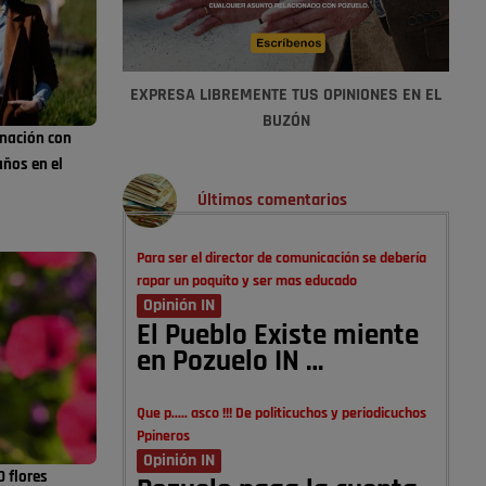
EXPRESA LIBREMENTE TUS OPINIONES EN EL
BUZÓN
nación con
años en el
Últimos comentarios
Para ser el director de comunicación se debería
rapar un poquito y ser mas educado
Opinión IN
El Pueblo Existe miente
en Pozuelo IN …
Que p..... asco !!! De politicuchos y periodicuchos
Ppineros
Opinión IN
0 flores