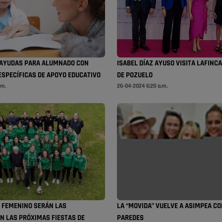
 AYUDAS PARA ALUMNADO CON
ISABEL DÍAZ AYUSO VISITA LAFINC
ESPECÍFICAS DE APOYO EDUCATIVO
DE POZUELO
.m.
26-04-2024 6:20 a.m.
O FEMENINO SERÁN LAS
LA “MOVIDA” VUELVE A ASIMPEA C
N LAS PRÓXIMAS FIESTAS DE
PAREDES