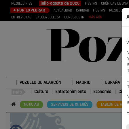
julio-agosto de 2026
POZUELOIN.ES
FIESTAS
CRÓNICAS DE UNA
+ POR EXPLORAR
ACTUALIDAD
CARIDAD
FIESTAS
POZUELEROS
A
ENTREVISTAS
SALUD&BELLEZA
CONSEJOS IN
MÁS AÚN
U
w
N
r
e
n
U
POZUELO DE ALARCÓN
MADRID
ESPAÑA
n
Cultura
Entretenimiento
Economía
Cienc
N
e
NOTICIAS
SERVICIOS DE INTERÉS
TABLÓN DE ANUN
H