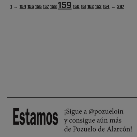
159
1
...
154
155
156
157
158
160
161
162
163
164
...
397