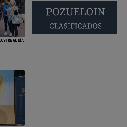
También pienso que si no fuéramos tan sucios
no haría falta denunciar nada
Pozuelo de Alarcón
Quejas por el deterioro
de la limpieza …
LUSTRE AL DÍA
Será amigo de alguien importante...en el
Congreso, Senado, en la Policía o en la politica
Pozuelo de Alarcón
🔴 EXCLUSIVA | El
comisario de la …
😆Durán menos qué un caramelo en la puerta de
un colegio 🍬
Pozuelo de Alarcón
🔴 EXCLUSIVA | El
comisario de la …