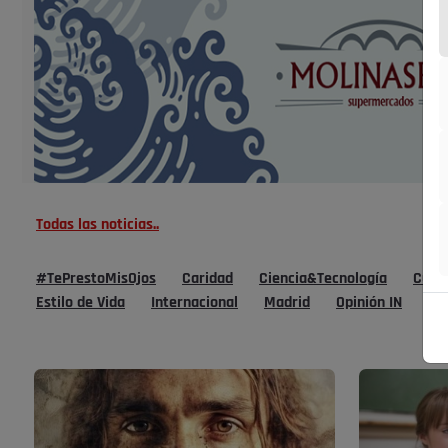
Todas las noticias..
#TePrestoMisOjos
Caridad
Ciencia&Tecnología
Cultu
Estilo de Vida
Internacional
Madrid
Opinión IN
Po