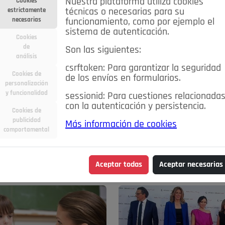
Nuestra plataforma utiliza cookies
Cookies
estrictamente
técnicas o necesarias para su
necesarias
funcionamiento, como por ejemplo el
sistema de autenticación.
Cookies
de
Son las siguientes:
análisis
csrftoken: Para garantizar la seguridad
Cookies de
de los envíos en formularios.
personalización
y funcionalidad
sessionid: Para cuestiones relacionada
con la autenticación y persistencia.
Cookies de
publicidad
Más información de cookies
comportamental
ra
Deportes
Economía
Educación
Entretenimiento
zuelo de Alarcón
Pozuelo en imágenes
Salud
🔴 En Directo
Aceptar todas
Aceptar necesarias