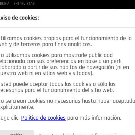
 RUBIA
ENTREVISTAS
LAS BUENAS MANERAS
LO QUE TE DIJE
SPLEEN DE POZUELO
CRÓNICAS DE UNA
viso de cookies:
tilizamos cookies propias para el funcionamiento de la
eb y de terceros para fines analíticos.
o utilizamos cookies para mostrarle publicidad
elacionada con sus preferencias en base a un perfil
laborado a partir de sus hábitos de navegación (ni en
uestra web ni en sitios web visitados).
sted puede aceptar todas las cookies o sólo las
DEPORTES
OPINIÓN IN
SALUD
🔴 EN DIRECTO
ecesarias para el funcionamiento del sitio web.
ia&Tecnología
Educación
Caridad
Pozuelo en imágenes
o se crean cookies no necesarias hasta haber aceptad
xplícitamente.
CIOS
MIS ANUNCIOS
CONTACTO
NOSOTROS
aga clic:
Política de cookies
para más información.