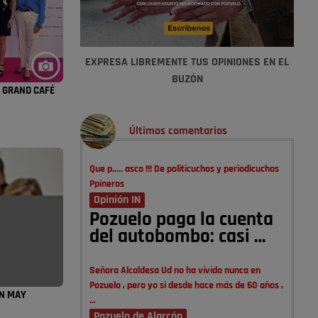
EXPRESA LIBREMENTE TUS OPINIONES EN EL
BUZÓN
A GRAND CAFÉ
Últimos comentarios
Que p..... asco !!! De politicuchos y periodicuchos
Ppineros
Opinión IN
Pozuelo paga la cuenta
del autobombo: casi …
Señora Alcaldesa Ud no ha vivido nunca en
Pozuelo , pero yo si desde hace más de 60 años ,
ON MAY
…
Pozuelo de Alarcón