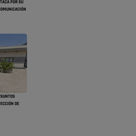
se va porke no tiene piscina 🤪🤪🤪
TACA POR SU
Pozuelo de Alarcón
 COMUNICACIÓN
🔴 EXCLUSIVA | El
comisario de la …
Y ese quien es, apenas se ven patrullas en la
estación, como si se van todos, no vamos a
notar …
Pozuelo de Alarcón
🔴 EXCLUSIVA | El
comisario de la …
A ver si llega alguno que de verdad le importe la
seguridad de Pozuelo
ESUNTOS
Pozuelo de Alarcón
TECCIÓN DE
🔴 EXCLUSIVA | El
comisario de la …