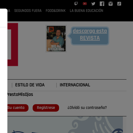
 RUBIA
SEGUNDOS FUERA
FOOD&DRINK
LA BUENA EDUCACIÓN
descarga esta
REVISTA
ESTILO DE VIDA
INTERNACIONAL
#TePrestoMisOjos
o
Su cuenta
Regístrese
¿Olvidó su contraseña?