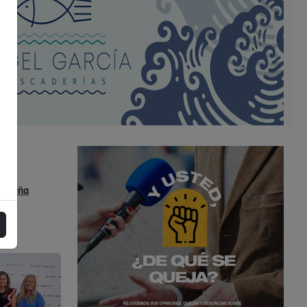
s
España