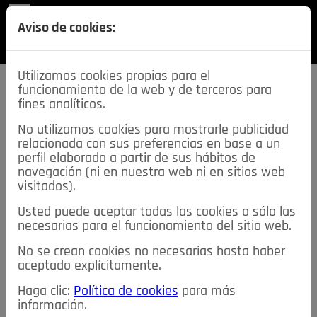
REVISTA
Aviso de cookies:
SECCIONES
Utilizamos cookies propias para el
funcionamiento de la web y de terceros para
fines analíticos.
No utilizamos cookies para mostrarle publicidad
relacionada con sus preferencias en base a un
descarga esta
perfil elaborado a partir de sus hábitos de
REVISTA
navegación (ni en nuestra web ni en sitios web
visitados).
Usted puede aceptar todas las cookies o sólo las
≡
NOTICIAS
necesarias para el funcionamiento del sitio web.
No se crean cookies no necesarias hasta haber
NOTICIAS
SERVICIOS DE INTERÉS
aceptado explícitamente.
TABLÓN DE ANUNCIOS
MIS ANUNCIOS
CONTACTO
Haga clic:
Política de cookies
para más
información.
NOSOTROS