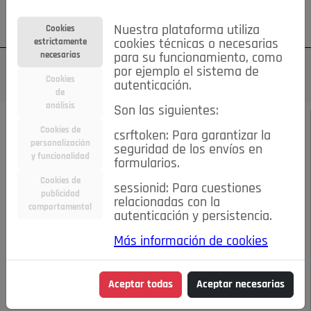
Su cuenta
Regístrese
¿Olvidó su contraseña?
Nuestra plataforma utiliza
Cookies
estrictamente
cookies técnicas o necesarias
necesarias
para su funcionamiento, como
por ejemplo el sistema de
Cookies
autenticación.
de
análisis
Son las siguientes:
SEPTIEMBRE 2018
/
FIESTAS
Cookies de
csrftoken: Para garantizar la
personalización
seguridad de los envíos en
Gigantes y
y funcionalidad
formularios.
Cookies de
sessionid: Para cuestiones
Cabezudos, el alma
publicidad
relacionadas con la
comportamental
autenticación y persistencia.
de las Fiestas
Más información de cookies
27-08-2018 10:13 a.m.
Aceptar todas
Aceptar necesarias