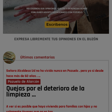
EXPRESA LIBREMENTE TUS OPINIONES EN EL BUZÓN
Últimos comentarios
Señora Alcaldesa Ud no ha vivido nunca en Pozuelo , pero yo si desde
hace más de 60 años , …
Pozuelo de Alarcón
Quejas por el deterioro de la
limpieza …
A ver si es posible que haya vivienda para familias con hijos y no
solamente jóvenes que no es tan …