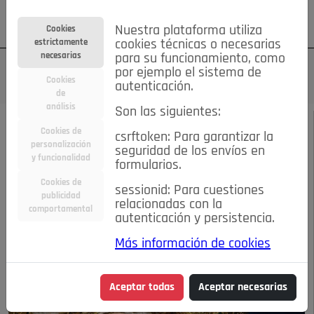
Su cuenta
Regístrese
¿Olvidó su contraseña?
Nuestra plataforma utiliza
Cookies
estrictamente
cookies técnicas o necesarias
necesarias
para su funcionamiento, como
por ejemplo el sistema de
Cookies
autenticación.
de
análisis
Son las siguientes:
SEPTIEMBRE 2017
/
FIESTAS
Cookies de
csrftoken: Para garantizar la
personalización
seguridad de los envíos en
PROGRAMA 2017
y funcionalidad
formularios.
Cookies de
sessionid: Para cuestiones
publicidad
30-08-2017 11:06 a.m.
relacionadas con la
comportamental
autenticación y persistencia.
Más información de cookies
Aceptar todas
Aceptar necesarias