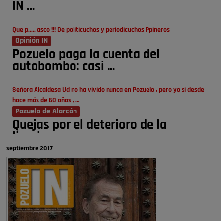
IN …
Que p..... asco !!! De politicuchos y periodicuchos Ppineros
Opinión IN
Pozuelo paga la cuenta del
autobombo: casi …
Señora Alcaldesa Ud no ha vivido nunca en Pozuelo , pero yo si desde
hace más de 60 años , …
Pozuelo de Alarcón
Quejas por el deterioro de la
limpieza …
septiembre 2017
A ver si es posible que haya vivienda para familias con hijos y no
solamente jóvenes que no es tan …
Pozuelo de Alarcón
Pozuelo desbloquea
definitivamente Huerta Grande: las
obras …