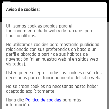
REVISTA
Aviso de cookies:
SECCIONES
Utilizamos cookies propias para el
funcionamiento de la web y de terceros para
fines analíticos.
No utilizamos cookies para mostrarle publicidad
relacionada con sus preferencias en base a un
descarga esta
perfil elaborado a partir de sus hábitos de
REVISTA
navegación (ni en nuestra web ni en sitios web
visitados).
Usted puede aceptar todas las cookies o sólo las
≡
NOTICIAS
necesarias para el funcionamiento del sitio web.
No se crean cookies no necesarias hasta haber
NOTICIAS
SERVICIOS DE INTERÉS
aceptado explícitamente.
TABLÓN DE ANUNCIOS
MIS ANUNCIOS
CONTACTO
Haga clic:
Política de cookies
para más
información.
NOSOTROS