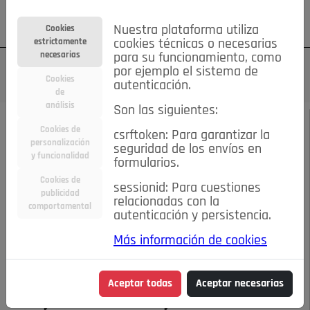
Su cuenta
Regístrese
¿Olvidó su contraseña?
Nuestra plataforma utiliza
Cookies
estrictamente
cookies técnicas o necesarias
necesarias
para su funcionamiento, como
por ejemplo el sistema de
Cookies
autenticación.
de
análisis
Son las siguientes:
OCTUBRE DE 2023
/
SPLEEN DE POZUELO
Cookies de
csrftoken: Para garantizar la
personalización
seguridad de los envíos en
y funcionalidad
Escucha el audio de este artículo:
formularios.
Cookies de
sessionid: Para cuestiones
publicidad
relacionadas con la
comportamental
autenticación y persistencia.
00:00
03:06
Más información de cookies
AY, PALOMA, VA POR TI
Aceptar todas
Aceptar necesarias
AY, PALOMA, VA POR TI