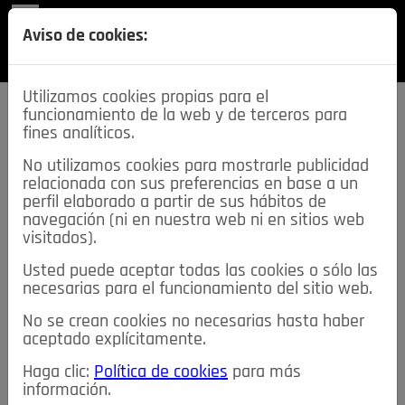
REVISTA
Aviso de cookies:
SECCIONES
Utilizamos cookies propias para el
funcionamiento de la web y de terceros para
fines analíticos.
No utilizamos cookies para mostrarle publicidad
relacionada con sus preferencias en base a un
descarga esta
perfil elaborado a partir de sus hábitos de
REVISTA
navegación (ni en nuestra web ni en sitios web
visitados).
Usted puede aceptar todas las cookies o sólo las
≡
NOTICIAS
necesarias para el funcionamiento del sitio web.
No se crean cookies no necesarias hasta haber
NOTICIAS
SERVICIOS DE INTERÉS
aceptado explícitamente.
TABLÓN DE ANUNCIOS
MIS ANUNCIOS
CONTACTO
Haga clic:
Política de cookies
para más
información.
NOSOTROS