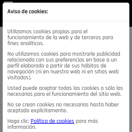
REVISTA
Aviso de cookies:
SECCIONES
Utilizamos cookies propias para el
funcionamiento de la web y de terceros para
fines analíticos.
No utilizamos cookies para mostrarle publicidad
relacionada con sus preferencias en base a un
descarga esta
perfil elaborado a partir de sus hábitos de
REVISTA
navegación (ni en nuestra web ni en sitios web
visitados).
Usted puede aceptar todas las cookies o sólo las
≡
NOTICIAS
necesarias para el funcionamiento del sitio web.
No se crean cookies no necesarias hasta haber
NOTICIAS
SERVICIOS DE INTERÉS
aceptado explícitamente.
TABLÓN DE ANUNCIOS
MIS ANUNCIOS
CONTACTO
Haga clic:
Política de cookies
para más
información.
NOSOTROS