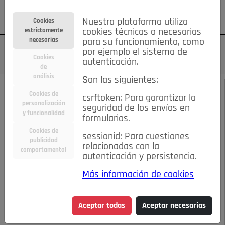
Su cuenta
Regístrese
¿Olvidó su contraseña?
Nuestra plataforma utiliza
Cookies
estrictamente
cookies técnicas o necesarias
necesarias
para su funcionamiento, como
por ejemplo el sistema de
Cookies
autenticación.
de
análisis
Son las siguientes:
JULIO-AGOSTO DE 2023
/
SPLEEN DE POZUELO
Cookies de
csrftoken: Para garantizar la
personalización
seguridad de los envíos en
y funcionalidad
Escucha el audio de este artículo:
formularios.
Cookies de
sessionid: Para cuestiones
publicidad
relacionadas con la
comportamental
autenticación y persistencia.
00:00
02:36
Más información de cookies
EL SÍ Y EL NO
Aceptar todas
Aceptar necesarias
EL SÍ Y EL NO