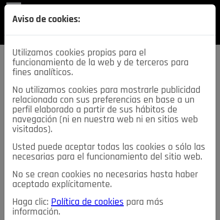
REVISTA
Aviso de cookies:
SECCIONES
Utilizamos cookies propias para el
funcionamiento de la web y de terceros para
fines analíticos.
No utilizamos cookies para mostrarle publicidad
relacionada con sus preferencias en base a un
descarga esta
perfil elaborado a partir de sus hábitos de
REVISTA
navegación (ni en nuestra web ni en sitios web
visitados).
Usted puede aceptar todas las cookies o sólo las
≡
NOTICIAS
necesarias para el funcionamiento del sitio web.
No se crean cookies no necesarias hasta haber
NOTICIAS
SERVICIOS DE INTERÉS
aceptado explícitamente.
TABLÓN DE ANUNCIOS
MIS ANUNCIOS
CONTACTO
Haga clic:
Política de cookies
para más
información.
NOSOTROS