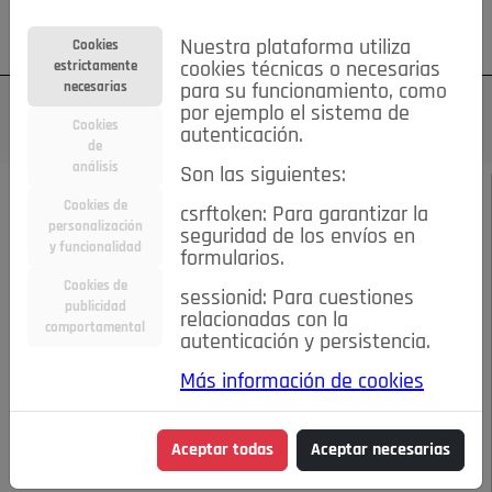
Su cuenta
Regístrese
¿Olvidó su contraseña?
Nuestra plataforma utiliza
Cookies
estrictamente
cookies técnicas o necesarias
necesarias
para su funcionamiento, como
por ejemplo el sistema de
Cookies
autenticación.
de
análisis
Son las siguientes:
ENERO DE 2024
/
SPLEEN DE POZUELO
Cookies de
csrftoken: Para garantizar la
personalización
seguridad de los envíos en
y funcionalidad
Escucha el audio de este artículo:
formularios.
Cookies de
sessionid: Para cuestiones
publicidad
relacionadas con la
comportamental
autenticación y persistencia.
00:00
01:33
Más información de cookies
NI AÑO NUEVO NI VIDA NUEVA
Aceptar todas
Aceptar necesarias
NI AÑO NUEVO NI VIDA