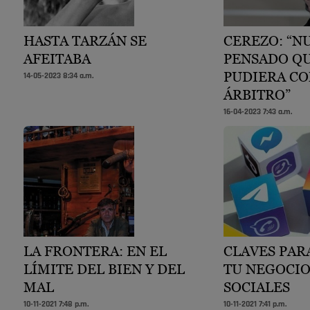
HASTA TARZÁN SE
CEREZO: “N
AFEITABA
PENSADO QU
PUDIERA C
14-05-2023 8:34 a.m.
ÁRBITRO”
16-04-2023 7:43 a.m.
LA FRONTERA: EN EL
CLAVES PAR
LÍMITE DEL BIEN Y DEL
TU NEGOCIO
MAL
SOCIALES
10-11-2021 7:48 p.m.
10-11-2021 7:41 p.m.