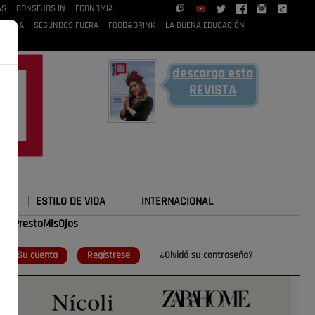
AS
CONSEJOS IN
ECONOMÍA
 RUBIA
SEGUNDOS FUERA
FOOD&DRINK
LA BUENA EDUCACIÓN
descarga esta
REVISTA
ESTILO DE VIDA
INTERNACIONAL
#TePrestoMisOjos
o
Su cuenta
Regístrese
¿Olvidó su contraseña?