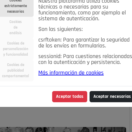
Nuestra plataforma utiliza cookies
Cookies
estrictamente
técnicas o necesarias para su
necesarias
funcionamiento, como por ejemplo el
sistema de autenticación.
Cookies
de
Son las siguientes:
análisis
csrftoken: Para garantizar la seguridad
Cookies de
de los envíos en formularios.
personalización
y funcionalidad
sessionid: Para cuestiones relacionada
con la autenticación y persistencia.
Cookies de
publicidad
Más información de cookies
RIO, UN LUGAR FUERA
comportamental
Aceptar todas
Aceptar necesarias