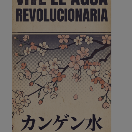
de la …
A ver si llega alguno que de verdad le importe la
seguridad de Pozuelo
Pozuelo de Alarcón
🔴 EXCLUSIVA | El comisario
de la …
Wayne Rooney era el comisario de pozuelo?
Pozuelo de Alarcón
🔴 EXCLUSIVA | El comisario
de la …