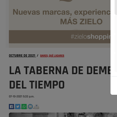
OCTUBRE DE 2021
/
BARES, QUÉ LUGARES
LA TABERNA DE DEMET
DEL TIEMPO
07-10-2021 5:33 p.m.