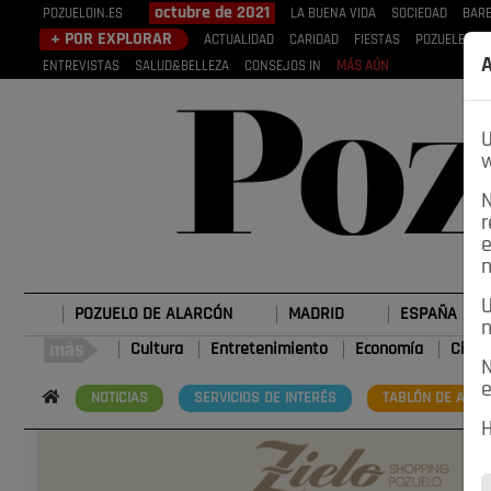
octubre de 2021
POZUELOIN.ES
LA BUENA VIDA
SOCIEDAD
BARE
+ POR EXPLORAR
ACTUALIDAD
CARIDAD
FIESTAS
POZUELEROS
A
ENTREVISTAS
SALUD&BELLEZA
CONSEJOS IN
MÁS AÚN
U
w
N
r
e
n
U
POZUELO DE ALARCÓN
MADRID
ESPAÑA
n
Cultura
Entretenimiento
Economía
Cienc
N
e
NOTICIAS
SERVICIOS DE INTERÉS
TABLÓN DE ANUN
H