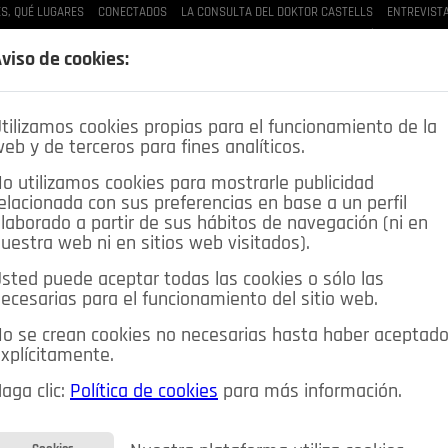
S, QUÉ LUGARES
CONECTADOS
LA CONSULTA DEL DOKTOR CASTELLS
ENTREVIST
LAS BUENAS MANERAS
LO QUE TE DIJE
SPLEEN DE POZUELO
CRÓNICAS DE UNA
viso de cookies:
tilizamos cookies propias para el funcionamiento de la
eb y de terceros para fines analíticos.
o utilizamos cookies para mostrarle publicidad
elacionada con sus preferencias en base a un perfil
laborado a partir de sus hábitos de navegación (ni en
uestra web ni en sitios web visitados).
sted puede aceptar todas las cookies o sólo las
DEPORTES
OPINIÓN IN
SALUD
🔴 EN DIRECTO
ecesarias para el funcionamiento del sitio web.
ia&Tecnología
Educación
Caridad
Pozuelo en imágenes
o se crean cookies no necesarias hasta haber aceptad
xplícitamente.
CIOS
MIS ANUNCIOS
CONTACTO
NOSOTROS
aga clic:
Política de cookies
para más información.