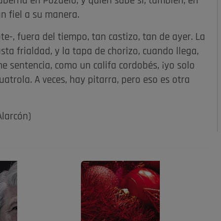
berna en Pozuelo, y quien sabe si, también, en
an fiel a su manera.
te-, fuera del tiempo, tan castizo, tan de ayer. La
sta frialdad, y la tapa de chorizo, cuando llega,
me sentencia, como un califa cordobés, ¡yo solo
atrola. A veces, hay pitarra, pero eso es otra
Alarcón)