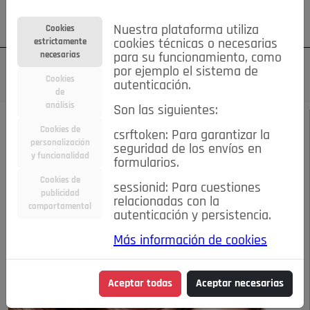
Su cuenta
Regístrese
¿Olvidó su contraseña?
Nuestra plataforma utiliza
Cookies
estrictamente
cookies técnicas o necesarias
necesarias
para su funcionamiento, como
por ejemplo el sistema de
Cookies
autenticación.
de
análisis
Son las siguientes:
OCTUBRE 2012
/
SALUD&BELLEZA
Cookies de
csrftoken: Para garantizar la
personalización
seguridad de los envíos en
El otoño y la caída del
y funcionalidad
formularios.
Cookies de
sessionid: Para cuestiones
cabello
publicidad
relacionadas con la
comportamental
autenticación y persistencia.
19-01-2015 11:10 a.m.
Más información de cookies
Aceptar todas
Aceptar necesarias