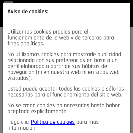
REVISTA
Aviso de cookies:
SECCIONES
Utilizamos cookies propias para el
funcionamiento de la web y de terceros para
fines analíticos.
No utilizamos cookies para mostrarle publicidad
relacionada con sus preferencias en base a un
descarga esta
perfil elaborado a partir de sus hábitos de
REVISTA
navegación (ni en nuestra web ni en sitios web
visitados).
Usted puede aceptar todas las cookies o sólo las
≡
NOTICIAS
necesarias para el funcionamiento del sitio web.
No se crean cookies no necesarias hasta haber
NOTICIAS
SERVICIOS DE INTERÉS
aceptado explícitamente.
TABLÓN DE ANUNCIOS
MIS ANUNCIOS
CONTACTO
Haga clic:
Política de cookies
para más
información.
NOSOTROS