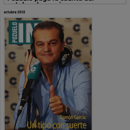
autobombo: casi …
octubre 2012
Señora Alcaldesa Ud no ha vivido nunca en Pozuelo , pero yo si desde
hace más de 60 años , …
Pozuelo de Alarcón
Quejas por el deterioro de la
limpieza …
A ver si es posible que haya vivienda para familias con hijos y no
solamente jóvenes que no es tan …
Pozuelo de Alarcón
Pozuelo desbloquea
definitivamente Huerta Grande: las
obras …
Donde pueden inscribirse las personas empadronados en Pozuelo para
la vivienda asequible .
Pozuelo de Alarcón