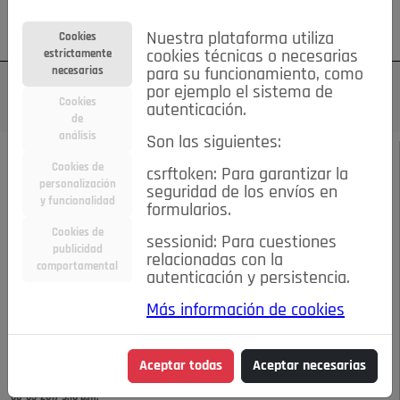
Su cuenta
Regístrese
¿Olvidó su contraseña?
Nuestra plataforma utiliza
Cookies
estrictamente
cookies técnicas o necesarias
necesarias
para su funcionamiento, como
por ejemplo el sistema de
Cookies
autenticación.
de
análisis
Son las siguientes:
MAYO 2017
/
DEPORTES
Cookies de
csrftoken: Para garantizar la
personalización
seguridad de los envíos en
Formadores o
y funcionalidad
formularios.
Cookies de
sessionid: Para cuestiones
Entrenadores los
publicidad
relacionadas con la
comportamental
autenticación y persistencia.
valores en el mundo
Más información de cookies
del fútbol
Aceptar todas
Aceptar necesarias
08-05-2017 9:16 p.m.