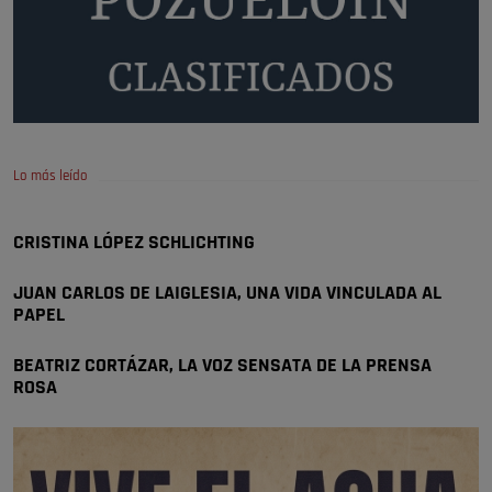
Pozuelo de Alarcón
🔴 EXCLUSIVA | El comisario de la …
A ver si llega alguno que de verdad le importe la seguridad de Pozuelo
Pozuelo de Alarcón
🔴 EXCLUSIVA | El comisario de la …
Lo más leído
Wayne Rooney era el comisario de pozuelo?
Pozuelo de Alarcón
CRISTINA LÓPEZ SCHLICHTING
🔴 EXCLUSIVA | El comisario de la …
JUAN CARLOS DE LAIGLESIA, UNA VIDA VINCULADA AL
PAPEL
BEATRIZ CORTÁZAR, LA VOZ SENSATA DE LA PRENSA
ROSA