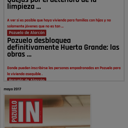
Quejas por el deterioro de la
limpieza …
A ver si es posible que haya vivienda para familias con hijos y no
solamente jóvenes que no es tan …
Pozuelo de Alarcón
Pozuelo desbloquea
definitivamente Huerta Grande: las
obras …
Donde pueden inscribirse las personas empadronados en Pozuelo para
la vivienda asequible .
Pozuelo de Alarcón
Pozuelo desbloquea
mayo 2017
definitivamente Huerta Grande: las
obras …
También pienso que si no fuéramos tan sucios no haría falta denunciar
nada