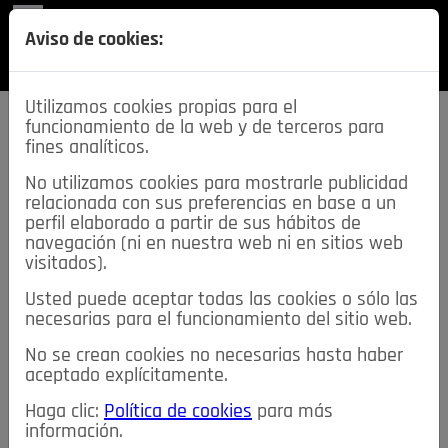
REVISTA
Aviso de cookies:
SECCIONES
Utilizamos cookies propias para el
funcionamiento de la web y de terceros para
fines analíticos.
No utilizamos cookies para mostrarle publicidad
relacionada con sus preferencias en base a un
descarga esta
perfil elaborado a partir de sus hábitos de
REVISTA
navegación (ni en nuestra web ni en sitios web
visitados).
Usted puede aceptar todas las cookies o sólo las
≡
NOTICIAS
necesarias para el funcionamiento del sitio web.
No se crean cookies no necesarias hasta haber
NOTICIAS
SERVICIOS DE INTERÉS
aceptado explícitamente.
TABLÓN DE ANUNCIOS
MIS ANUNCIOS
CONTACTO
Haga clic:
Política de cookies
para más
información.
NOSOTROS