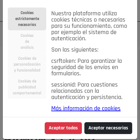
Su cuenta
Regístrese
¿Olvidó su contraseña?
Nuestra plataforma utiliza
Cookies
estrictamente
cookies técnicas o necesarias
necesarias
para su funcionamiento, como
por ejemplo el sistema de
Cookies
autenticación.
de
análisis
Son las siguientes:
MARZO DE 2025
/
LA BUENA EDUCACIÓN
Cookies de
csrftoken: Para garantizar la
personalización
seguridad de los envíos en
y funcionalidad
Escucha el audio de este artículo:
formularios.
Cookies de
sessionid: Para cuestiones
publicidad
relacionadas con la
comportamental
autenticación y persistencia.
00:00
04:27
Más información de cookies
RAMÓN Y CAJAL, CÓMO UN MAL ESTUDIANTE PUDO SER PREMIO
NOBEL
Aceptar todas
Aceptar necesarias