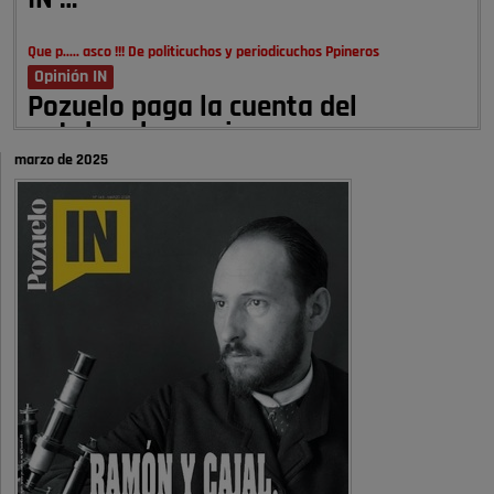
IN …
Que p..... asco !!! De politicuchos y periodicuchos Ppineros
Opinión IN
Pozuelo paga la cuenta del
autobombo: casi …
marzo de 2025
Señora Alcaldesa Ud no ha vivido nunca en Pozuelo , pero yo si desde
hace más de 60 años , …
Pozuelo de Alarcón
Quejas por el deterioro de la
limpieza …
A ver si es posible que haya vivienda para familias con hijos y no
solamente jóvenes que no es tan …
Pozuelo de Alarcón
Pozuelo desbloquea
definitivamente Huerta Grande: las
obras …