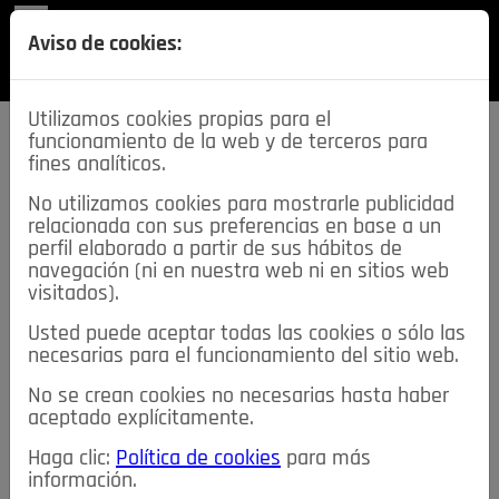
REVISTA
Aviso de cookies:
SECCIONES
Utilizamos cookies propias para el
funcionamiento de la web y de terceros para
fines analíticos.
No utilizamos cookies para mostrarle publicidad
relacionada con sus preferencias en base a un
descarga esta
perfil elaborado a partir de sus hábitos de
REVISTA
navegación (ni en nuestra web ni en sitios web
visitados).
Usted puede aceptar todas las cookies o sólo las
≡
NOTICIAS
necesarias para el funcionamiento del sitio web.
No se crean cookies no necesarias hasta haber
NOTICIAS
SERVICIOS DE INTERÉS
aceptado explícitamente.
TABLÓN DE ANUNCIOS
MIS ANUNCIOS
CONTACTO
Haga clic:
Política de cookies
para más
información.
NOSOTROS