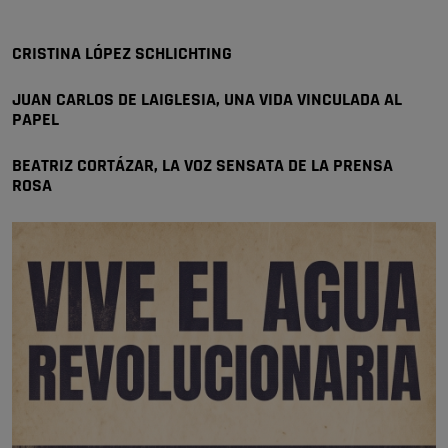
😆Durán menos qué un caramelo en la puerta de un colegio 🍬
Pozuelo de Alarcón
CRISTINA LÓPEZ SCHLICHTING
🔴 EXCLUSIVA | El comisario de la …
JUAN CARLOS DE LAIGLESIA, UNA VIDA VINCULADA AL
se va porke no tiene piscina 🤪🤪🤪
PAPEL
Pozuelo de Alarcón
🔴 EXCLUSIVA | El comisario de la …
BEATRIZ CORTÁZAR, LA VOZ SENSATA DE LA PRENSA
ROSA