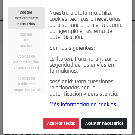
Su cuenta
Regístrese
¿Olvidó su contraseña?
Nuestra plataforma utiliza
Cookies
estrictamente
cookies técnicas o necesarias
necesarias
para su funcionamiento, como
por ejemplo el sistema de
Cookies
autenticación.
de
análisis
Son las siguientes:
SEPTIEMBRE DE 2024
/
ENTREVISTAS
Cookies de
csrftoken: Para garantizar la
personalización
seguridad de los envíos en
y funcionalidad
Escucha el audio de este artículo:
formularios.
Cookies de
sessionid: Para cuestiones
publicidad
relacionadas con la
comportamental
autenticación y persistencia.
00:00
07:32
Más información de cookies
PATRICIA BETANCORT: “DESEO A ALGUIEN QUE SEA AMANTE Y
COMPAÑERO A LA VEZ”
Aceptar todas
Aceptar necesarias