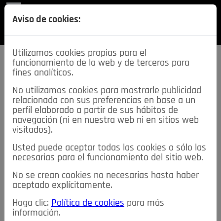
REVISTA
Aviso de cookies:
SECCIONES
Utilizamos cookies propias para el
funcionamiento de la web y de terceros para
fines analíticos.
No utilizamos cookies para mostrarle publicidad
relacionada con sus preferencias en base a un
descarga esta
perfil elaborado a partir de sus hábitos de
REVISTA
navegación (ni en nuestra web ni en sitios web
visitados).
Usted puede aceptar todas las cookies o sólo las
≡
NOTICIAS
necesarias para el funcionamiento del sitio web.
No se crean cookies no necesarias hasta haber
NOTICIAS
SERVICIOS DE INTERÉS
aceptado explícitamente.
TABLÓN DE ANUNCIOS
MIS ANUNCIOS
CONTACTO
Haga clic:
Política de cookies
para más
información.
NOSOTROS