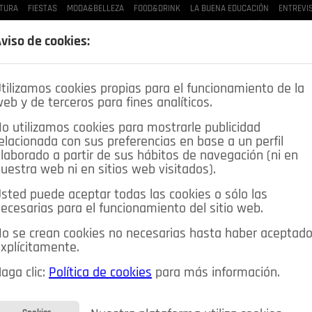
TURA
FIESTAS
MODA&BELLEZA
FOOD&DRINK
LA BUENA EDUCACIÓN
ENTREVI
LAS BUENAS MANERAS
LO QUE TE DIJE
SPLEEN DE POZUELO
CRÓNICAS DE UNA
viso de cookies:
tilizamos cookies propias para el funcionamiento de la
eb y de terceros para fines analíticos.
o utilizamos cookies para mostrarle publicidad
elacionada con sus preferencias en base a un perfil
laborado a partir de sus hábitos de navegación (ni en
uestra web ni en sitios web visitados).
sted puede aceptar todas las cookies o sólo las
DEPORTES
OPINIÓN IN
SALUD
🔴 EN DIRECTO
ecesarias para el funcionamiento del sitio web.
ia&Tecnología
Educación
Caridad
Pozuelo en imágenes
o se crean cookies no necesarias hasta haber aceptad
xplícitamente.
CIOS
MIS ANUNCIOS
CONTACTO
NOSOTROS
aga clic:
Política de cookies
para más información.