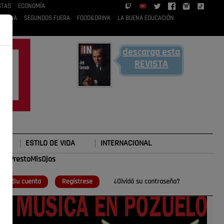
STAS
ECONOMÍA
 RUBIA
SEGUNDOS FUERA
FOOD&DRINK
LA BUENA EDUCACIÓN
descarga esta
REVISTA
ESTILO DE VIDA
INTERNACIONAL
#TePrestoMisOjos
o
Su cuenta
Regístrese
¿Olvidó su contraseña?