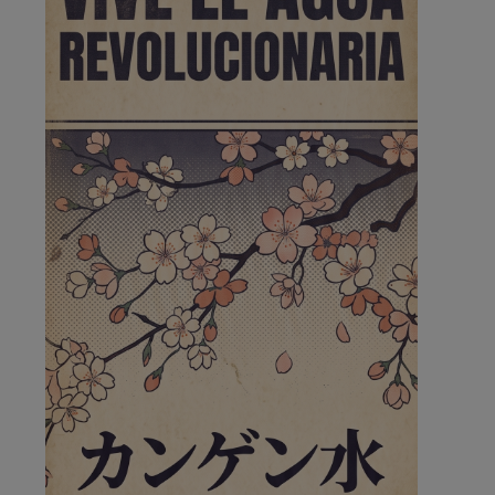
de la …
A ver si llega alguno que de verdad le importe la
seguridad de Pozuelo
Pozuelo de Alarcón
🔴 EXCLUSIVA | El comisario
de la …
Wayne Rooney era el comisario de pozuelo?
Pozuelo de Alarcón
🔴 EXCLUSIVA | El comisario
de la …