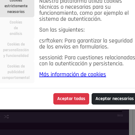
Nuestra plataforma utiliza cookies
Cookies
estrictamente
técnicas o necesarias para su
necesarias
funcionamiento, como por ejemplo el
sistema de autenticación.
Cookies
de
Son las siguientes:
análisis
csrftoken: Para garantizar la seguridad
Cookies de
de los envíos en formularios.
personalización
y funcionalidad
sessionid: Para cuestiones relacionada
con la autenticación y persistencia.
Cookies de
publicidad
Más información de cookies
comportamental
Aceptar todas
Aceptar necesarias
08:03