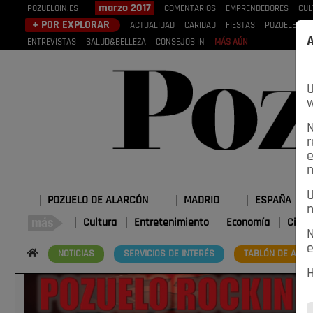
marzo 2017
POZUELOIN.ES
COMENTARIOS
EMPRENDEDORES
CUL
+ POR EXPLORAR
ACTUALIDAD
CARIDAD
FIESTAS
POZUELEROS
A
ENTREVISTAS
SALUD&BELLEZA
CONSEJOS IN
MÁS AÚN
U
w
N
r
e
n
U
POZUELO DE ALARCÓN
MADRID
ESPAÑA
n
Cultura
Entretenimiento
Economía
Cienc
N
e
NOTICIAS
SERVICIOS DE INTERÉS
TABLÓN DE ANUN
H