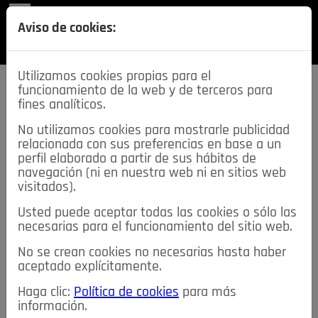
REVISTA
Aviso de cookies:
SECCIONES
Utilizamos cookies propias para el
funcionamiento de la web y de terceros para
fines analíticos.
No utilizamos cookies para mostrarle publicidad
relacionada con sus preferencias en base a un
descarga esta
perfil elaborado a partir de sus hábitos de
REVISTA
navegación (ni en nuestra web ni en sitios web
visitados).
Usted puede aceptar todas las cookies o sólo las
≡
NOTICIAS
necesarias para el funcionamiento del sitio web.
No se crean cookies no necesarias hasta haber
NOTICIAS
SERVICIOS DE INTERÉS
aceptado explícitamente.
TABLÓN DE ANUNCIOS
MIS ANUNCIOS
CONTACTO
Haga clic:
Política de cookies
para más
información.
NOSOTROS