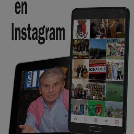
se va porke no tiene piscina 🤪🤪🤪
Pozuelo de Alarcón
🔴 EXCLUSIVA | El comisario de la …