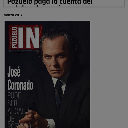
Pozuelo paga la cuenta del
autobombo: casi …
marzo 2017
Señora Alcaldesa Ud no ha vivido nunca en Pozuelo , pero yo si desde
hace más de 60 años , …
Pozuelo de Alarcón
Quejas por el deterioro de la
limpieza …
A ver si es posible que haya vivienda para familias con hijos y no
solamente jóvenes que no es tan …
Pozuelo de Alarcón
Pozuelo desbloquea
definitivamente Huerta Grande: las
obras …
Donde pueden inscribirse las personas empadronados en Pozuelo para
la vivienda asequible .
Pozuelo de Alarcón