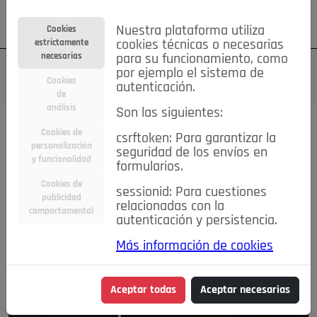
Su cuenta
Regístrese
¿Olvidó su contraseña?
Nuestra plataforma utiliza
Cookies
estrictamente
cookies técnicas o necesarias
necesarias
para su funcionamiento, como
por ejemplo el sistema de
Cookies
autenticación.
de
análisis
Son las siguientes:
Cookies de
csrftoken: Para garantizar la
personalización
seguridad de los envíos en
y funcionalidad
formularios.
Cookies de
sessionid: Para cuestiones
publicidad
relacionadas con la
comportamental
autenticación y persistencia.
Más información de cookies
Aceptar todas
Aceptar necesarias