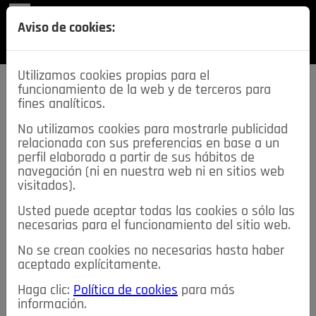
REVISTA
Aviso de cookies:
SECCIONES
Utilizamos cookies propias para el
funcionamiento de la web y de terceros para
fines analíticos.
No utilizamos cookies para mostrarle publicidad
relacionada con sus preferencias en base a un
descarga esta
perfil elaborado a partir de sus hábitos de
REVISTA
navegación (ni en nuestra web ni en sitios web
visitados).
Usted puede aceptar todas las cookies o sólo las
≡
NOTICIAS
necesarias para el funcionamiento del sitio web.
No se crean cookies no necesarias hasta haber
NOTICIAS
SERVICIOS DE INTERÉS
aceptado explícitamente.
TABLÓN DE ANUNCIOS
MIS ANUNCIOS
CONTACTO
Haga clic:
Política de cookies
para más
información.
NOSOTROS