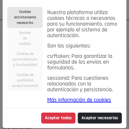
Su cuenta
Regístrese
¿Olvidó su contraseña?
Nuestra plataforma utiliza
Cookies
estrictamente
cookies técnicas o necesarias
necesarias
para su funcionamiento, como
por ejemplo el sistema de
Cookies
autenticación.
de
análisis
Son las siguientes:
JULIO-AGOSTO 2019
/
EMPRENDEDORES
Cookies de
csrftoken: Para garantizar la
personalización
seguridad de los envíos en
La vida es un viaje y
y funcionalidad
formularios.
Cookies de
sessionid: Para cuestiones
los proyectos
publicidad
relacionadas con la
comportamental
autenticación y persistencia.
empresariales
Más información de cookies
también
Aceptar todas
Aceptar necesarias
12-07-2019 9:59 a.m.