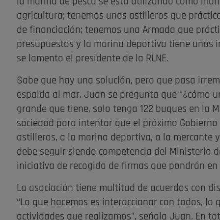
la marina de pesca se está utilizando como mon
agricultura; tenemos unos astilleros que práct
de financiación; tenemos una Armada que prácti
presupuestos y la marina deportiva tiene unos i
se lamenta el presidente de la RLNE.
Sabe que hay una solución, pero que pasa irre
espalda al mar. Juan se pregunta que “¿cómo un 
grande que tiene, solo tenga 122 buques en la M
sociedad para intentar que el próximo Gobierno 
astilleros, a la marina deportiva, a la mercant
debe seguir siendo competencia del Ministerio d
iniciativa de recogida de firmas que pondrán en
La asociación tiene multitud de acuerdos con dis
“Lo que hacemos es interaccionar con todos, lo 
actividades que realizamos”, señala Juan. En tot