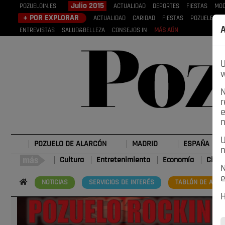
Julio 2015
POZUELOIN.ES
ACTUALIDAD
DEPORTES
FIESTAS
MOD
+ POR EXPLORAR
ACTUALIDAD
CARIDAD
FIESTAS
POZUELEROS
A
ENTREVISTAS
SALUD&BELLEZA
CONSEJOS IN
MÁS AÚN
U
w
N
r
e
n
U
POZUELO DE ALARCÓN
MADRID
ESPAÑA
n
Cultura
Entretenimiento
Economía
Cienc
N
e
NOTICIAS
SERVICIOS DE INTERÉS
TABLÓN DE ANUN
H