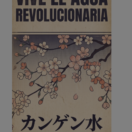
de la …
A ver si llega alguno que de verdad le importe la
seguridad de Pozuelo
Pozuelo de Alarcón
🔴 EXCLUSIVA | El comisario
de la …
Wayne Rooney era el comisario de pozuelo?
Pozuelo de Alarcón
🔴 EXCLUSIVA | El comisario
de la …