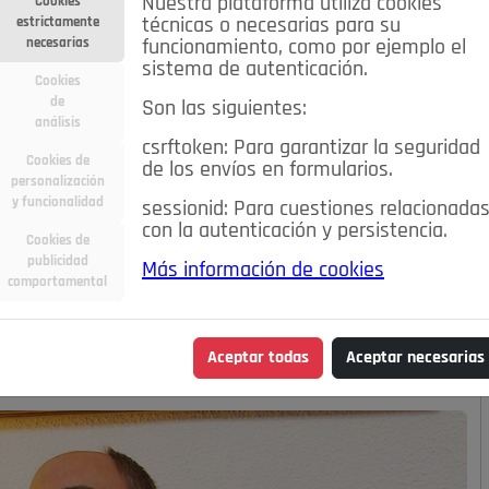
Nuestra plataforma utiliza cookies
Cookies
estrictamente
técnicas o necesarias para su
necesarias
funcionamiento, como por ejemplo el
sistema de autenticación.
Cookies
de
Son las siguientes:
análisis
csrftoken: Para garantizar la seguridad
Cookies de
de los envíos en formularios.
personalización
y funcionalidad
sessionid: Para cuestiones relacionada
con la autenticación y persistencia.
Cookies de
publicidad
Más información de cookies
MINISTERIO DEL MAR
comportamental
Aceptar todas
Aceptar necesarias