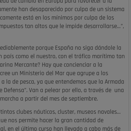
eda de cambio en Europa para favorecer a la
icamente han desaparecido por culpa de un sistema
camente está en los mínimos por culpa de los
mpuestos tan altos que le impide desarrollarse…”,
mediablemente porque España no siga dándole la
país como el nuestro, con el tráfico marítimo tan
arina Mercante? Hay que concienciar a la
cree un Ministerio del Mar que agrupe a los
e y a la de pesca, ya que entendemos que la Armada
e Defensa”. Van a pelear por ello, a través de una
 marcha a partir del mes de septiembre.
tintos clubes náuticos, cluster, museos navales…
que nos permite hacer la gran cantidad de
al, en el último curso han llevado a cabo más de