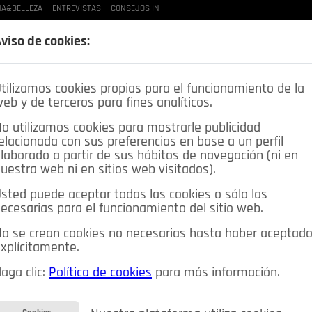
A&BELLEZA
ENTREVISTAS
CONSEJOS IN
LAS BUENAS MANERAS
LO QUE TE DIJE
SPLEEN DE POZUELO
CRÓNICAS DE UNA
viso de cookies:
tilizamos cookies propias para el funcionamiento de la
eb y de terceros para fines analíticos.
o utilizamos cookies para mostrarle publicidad
elacionada con sus preferencias en base a un perfil
laborado a partir de sus hábitos de navegación (ni en
uestra web ni en sitios web visitados).
sted puede aceptar todas las cookies o sólo las
DEPORTES
OPINIÓN IN
SALUD
🔴 EN DIRECTO
ecesarias para el funcionamiento del sitio web.
ia&Tecnología
Educación
Caridad
Pozuelo en imágenes
o se crean cookies no necesarias hasta haber aceptad
xplícitamente.
CIOS
MIS ANUNCIOS
CONTACTO
NOSOTROS
aga clic:
Política de cookies
para más información.