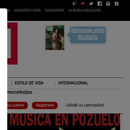
 RUBIA
SEGUNDOS FUERA
FOOD&DRINK
LA BUENA EDUCACIÓN
descarga esta
REVISTA
ESTILO DE VIDA
INTERNACIONAL
#TePrestoMisOjos
o
Su cuenta
Regístrese
¿Olvidó su contraseña?