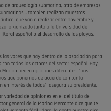
una de arqueología submarina, otra de empresas
 submarinos… también realizan muestras
Náutico, que van a realizar entre noviembre y
za, organizado junto a la Universidad de
itoral español o el desarrollo de las playas.
as las voces que hay dentro de la asociación para
s con todos los actores del sector español. Hay
a Marina tienen opiniones diferentes: “nos
mos que ponernos de acuerdo con tanta
n en interés de todos”, asegura su presidente.
r variedad de opiniones en el del título de
ctor general de la Marina Mercante dice que te
lativamente fácil. Claro, la gente nuestra dice