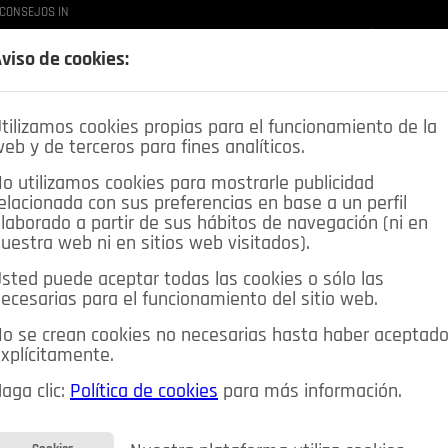
CONSEJOS IN
LAS BUENAS MANERAS
LO QUE TE DIJE
SPLEEN DE POZUELO
CRÓNICAS DE UNA
viso de cookies:
tilizamos cookies propias para el funcionamiento de la
eb y de terceros para fines analíticos.
o utilizamos cookies para mostrarle publicidad
elacionada con sus preferencias en base a un perfil
laborado a partir de sus hábitos de navegación (ni en
uestra web ni en sitios web visitados).
sted puede aceptar todas las cookies o sólo las
DEPORTES
OPINIÓN IN
SALUD
🔴 EN DIRECTO
ecesarias para el funcionamiento del sitio web.
ia&Tecnología
Educación
Caridad
Pozuelo en imágenes
o se crean cookies no necesarias hasta haber aceptad
xplícitamente.
CIOS
MIS ANUNCIOS
CONTACTO
NOSOTROS
aga clic:
Política de cookies
para más información.