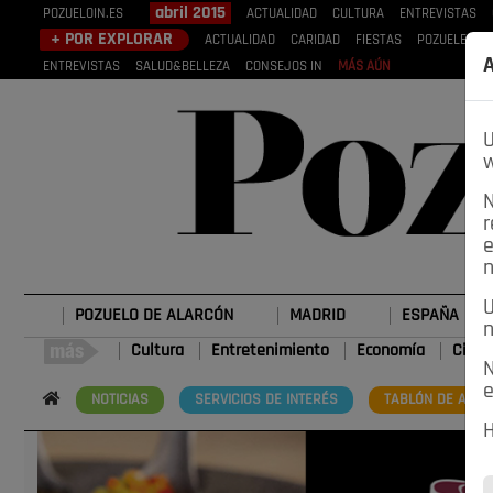
abril 2015
POZUELOIN.ES
ACTUALIDAD
CULTURA
ENTREVISTAS
+ POR EXPLORAR
ACTUALIDAD
CARIDAD
FIESTAS
POZUELEROS
A
ENTREVISTAS
SALUD&BELLEZA
CONSEJOS IN
MÁS AÚN
U
w
N
r
e
n
U
POZUELO DE ALARCÓN
MADRID
ESPAÑA
n
Cultura
Entretenimiento
Economía
Cienc
N
e
NOTICIAS
SERVICIOS DE INTERÉS
TABLÓN DE ANUN
H