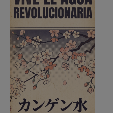
de la …
A ver si llega alguno que de verdad le importe la
seguridad de Pozuelo
Pozuelo de Alarcón
🔴 EXCLUSIVA | El comisario
de la …
Wayne Rooney era el comisario de pozuelo?
Pozuelo de Alarcón
🔴 EXCLUSIVA | El comisario
de la …