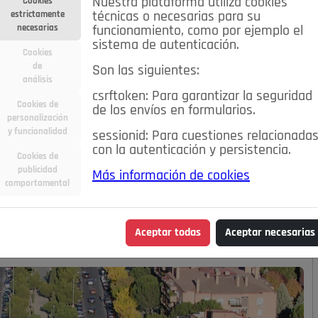
Nuestra plataforma utiliza cookies
Cookies
estrictamente
técnicas o necesarias para su
necesarias
funcionamiento, como por ejemplo el
sistema de autenticación.
Cookies
de
Son las siguientes:
análisis
csrftoken: Para garantizar la seguridad
Cookies de
de los envíos en formularios.
personalización
y funcionalidad
sessionid: Para cuestiones relacionada
con la autenticación y persistencia.
Cookies de
publicidad
Más información de cookies
comportamental
Aceptar todas
Aceptar necesarias