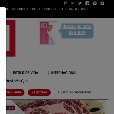
 RUBIA
SEGUNDOS FUERA
FOOD&DRINK
LA BUENA EDUCACIÓN
descarga esta
REVISTA
ESTILO DE VIDA
INTERNACIONAL
#TePrestoMisOjos
o
Su cuenta
Regístrese
¿Olvidó su contraseña?