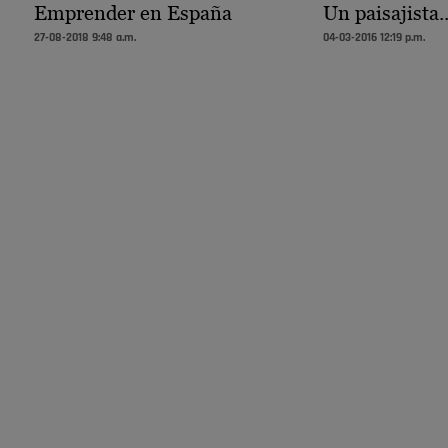
Emprender en España
Un paisajista.
27-08-2018 9:48 a.m.
04-03-2016 12:19 p.m.