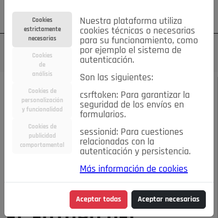
Su cuenta
Regístrese
¿Olvidó su contraseña?
Nuestra plataforma utiliza
Cookies
estrictamente
cookies técnicas o necesarias
necesarias
para su funcionamiento, como
por ejemplo el sistema de
Cookies
autenticación.
de
análisis
Son las siguientes:
FEBRERO DE 2024
/
CONECTADOS
Cookies de
csrftoken: Para garantizar la
personalización
seguridad de los envíos en
y funcionalidad
Escucha el audio de este artículo:
formularios.
Cookies de
sessionid: Para cuestiones
publicidad
relacionadas con la
comportamental
autenticación y persistencia.
00:00
03:44
Más información de cookies
EL FUTURO DEL COMERCIO ELECTRÓNICO: OPORTUNIDADES PARA
LOS NEGOCIOS LOCALES
Aceptar todas
Aceptar necesarias