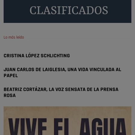
🔴 EXCLUSIVA | El comisario de la …
Y ese quien es, apenas se ven patrullas en la estación, como si se van
todos, no vamos a notar …
Pozuelo de Alarcón
🔴 EXCLUSIVA | El comisario de la …
Lo más leído
A ver si llega alguno que de verdad le importe la seguridad de Pozuelo
CRISTINA LÓPEZ SCHLICHTING
Pozuelo de Alarcón
🔴 EXCLUSIVA | El comisario de la …
JUAN CARLOS DE LAIGLESIA, UNA VIDA VINCULADA AL
PAPEL
BEATRIZ CORTÁZAR, LA VOZ SENSATA DE LA PRENSA
ROSA