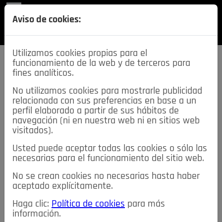
REVISTA
Aviso de cookies:
SECCIONES
Utilizamos cookies propias para el
funcionamiento de la web y de terceros para
fines analíticos.
No utilizamos cookies para mostrarle publicidad
relacionada con sus preferencias en base a un
descarga esta
perfil elaborado a partir de sus hábitos de
REVISTA
navegación (ni en nuestra web ni en sitios web
visitados).
Usted puede aceptar todas las cookies o sólo las
≡
NOTICIAS
necesarias para el funcionamiento del sitio web.
No se crean cookies no necesarias hasta haber
NOTICIAS
SERVICIOS DE INTERÉS
aceptado explícitamente.
TABLÓN DE ANUNCIOS
MIS ANUNCIOS
CONTACTO
Haga clic:
Política de cookies
para más
información.
NOSOTROS