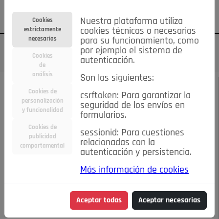
Su cuenta
Regístrese
¿Olvidó su contraseña?
Nuestra plataforma utiliza
Cookies
estrictamente
cookies técnicas o necesarias
necesarias
para su funcionamiento, como
por ejemplo el sistema de
Cookies
autenticación.
de
análisis
Son las siguientes:
ENERO DE 2025
/
CONECTADOS
Cookies de
csrftoken: Para garantizar la
personalización
seguridad de los envíos en
y funcionalidad
Escucha el audio de este artículo:
formularios.
Cookies de
sessionid: Para cuestiones
publicidad
relacionadas con la
comportamental
autenticación y persistencia.
00:00
05:07
Más información de cookies
MARKETING EN REDES SOCIALES PARA EL NUEVO AÑO
Aceptar todas
Aceptar necesarias
MARKETING EN REDES