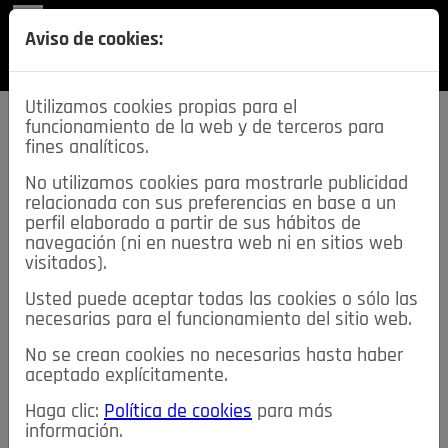
REVISTA
Aviso de cookies:
SECCIONES
Utilizamos cookies propias para el
funcionamiento de la web y de terceros para
fines analíticos.
No utilizamos cookies para mostrarle publicidad
relacionada con sus preferencias en base a un
descarga esta
perfil elaborado a partir de sus hábitos de
REVISTA
navegación (ni en nuestra web ni en sitios web
visitados).
Usted puede aceptar todas las cookies o sólo las
≡
NOTICIAS
necesarias para el funcionamiento del sitio web.
No se crean cookies no necesarias hasta haber
NOTICIAS
SERVICIOS DE INTERÉS
aceptado explícitamente.
TABLÓN DE ANUNCIOS
MIS ANUNCIOS
CONTACTO
Haga clic:
Política de cookies
para más
información.
NOSOTROS