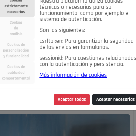
Nuestra plataforma utiliza cookies
Cookies
estrictamente
técnicas o necesarias para su
necesarias
funcionamiento, como por ejemplo el
sistema de autenticación.
Cookies
de
Son las siguientes:
análisis
csrftoken: Para garantizar la seguridad
Cookies de
de los envíos en formularios.
personalización
y funcionalidad
sessionid: Para cuestiones relacionada
con la autenticación y persistencia.
Cookies de
publicidad
Más información de cookies
comportamental
Aceptar todas
Aceptar necesarias