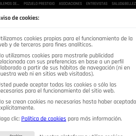
BLEMOS DE...
POZUELO PRESTIGIO
ASOCIACIONES
ENTREVISTAS
SALUD&BELLEZ
LAS BUENAS MANERAS
LO QUE TE DIJE
SPLEEN DE POZUELO
CRÓNICAS DE UNA
viso de cookies:
tilizamos cookies propias para el funcionamiento de la
eb y de terceros para fines analíticos.
o utilizamos cookies para mostrarle publicidad
elacionada con sus preferencias en base a un perfil
laborado a partir de sus hábitos de navegación (ni en
uestra web ni en sitios web visitados).
sted puede aceptar todas las cookies o sólo las
DEPORTES
OPINIÓN IN
SALUD
🔴 EN DIRECTO
ecesarias para el funcionamiento del sitio web.
ia&Tecnología
Educación
Caridad
Pozuelo en imágenes
o se crean cookies no necesarias hasta haber aceptad
xplícitamente.
CIOS
MIS ANUNCIOS
CONTACTO
NOSOTROS
aga clic:
Política de cookies
para más información.