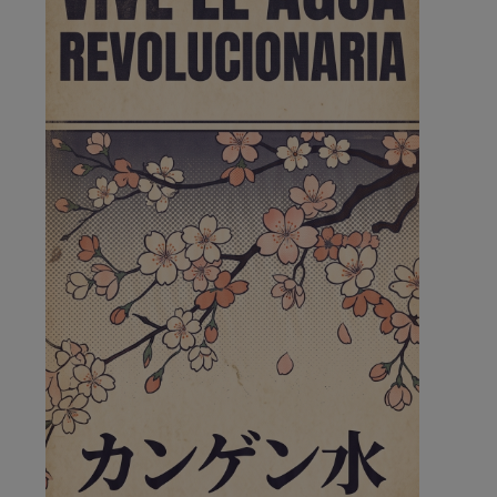
Pozuelo de Alarcón
🔴 EXCLUSIVA | El comisario
de la …
😆Durán menos qué un caramelo en la puerta de un
colegio 🍬
Pozuelo de Alarcón
🔴 EXCLUSIVA | El comisario
de la …
se va porke no tiene piscina 🤪🤪🤪
Pozuelo de Alarcón
🔴 EXCLUSIVA | El comisario
de la …