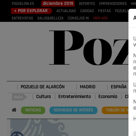
diciembre 2019
POZUELOIN.ES
DEPORTES
EMPRENDEDORES
HA
+ POR EXPLORAR
ACTUALIDAD
CARIDAD
FIESTAS
POZUELEROS
A
ENTREVISTAS
SALUD&BELLEZA
CONSEJOS IN
MÁS AÚN
U
w
N
r
e
n
U
POZUELO DE ALARCÓN
MADRID
ESPAÑA
n
Cultura
Entretenimiento
Economía
Cienc
N
e
NOTICIAS
SERVICIOS DE INTERÉS
TABLÓN DE ANUN
H