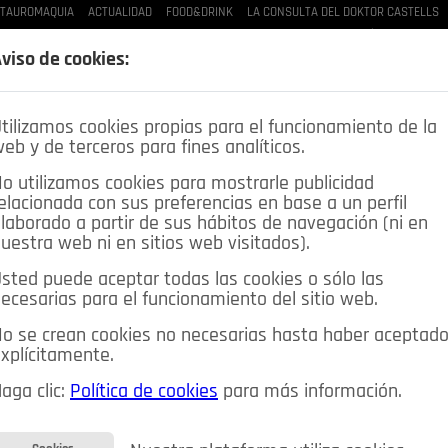
TAUROMAQUIA
ACTUALIDAD
FOOD&DRINK
LA CONSULTA DEL DOKTOR CASTELLS
LAS BUENAS MANERAS
LO QUE TE DIJE
SPLEEN DE POZUELO
CRÓNICAS DE UNA
viso de cookies:
tilizamos cookies propias para el funcionamiento de la
eb y de terceros para fines analíticos.
o utilizamos cookies para mostrarle publicidad
elacionada con sus preferencias en base a un perfil
laborado a partir de sus hábitos de navegación (ni en
uestra web ni en sitios web visitados).
sted puede aceptar todas las cookies o sólo las
DEPORTES
OPINIÓN IN
SALUD
🔴 EN DIRECTO
ecesarias para el funcionamiento del sitio web.
ia&Tecnología
Educación
Caridad
Pozuelo en imágenes
o se crean cookies no necesarias hasta haber aceptad
xplícitamente.
CIOS
MIS ANUNCIOS
CONTACTO
NOSOTROS
aga clic:
Política de cookies
para más información.