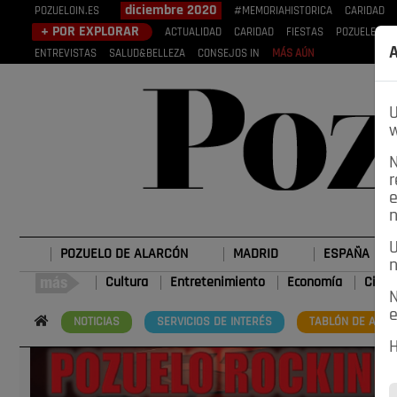
diciembre 2020
POZUELOIN.ES
#MEMORIAHISTORICA
CARIDAD
+ POR EXPLORAR
ACTUALIDAD
CARIDAD
FIESTAS
POZUELEROS
A
ENTREVISTAS
SALUD&BELLEZA
CONSEJOS IN
MÁS AÚN
U
w
N
r
e
n
U
POZUELO DE ALARCÓN
MADRID
ESPAÑA
n
Cultura
Entretenimiento
Economía
Cienc
N
e
NOTICIAS
SERVICIOS DE INTERÉS
TABLÓN DE ANUN
H