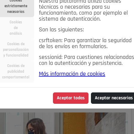
Nuestra plataforma utiliza cookies
Cookies
estrictamente
técnicas o necesarias para su
necesarias
funcionamiento, como por ejemplo el
sistema de autenticación.
Cookies
de
Son las siguientes:
análisis
csrftoken: Para garantizar la seguridad
Cookies de
de los envíos en formularios.
personalización
y funcionalidad
sessionid: Para cuestiones relacionada
con la autenticación y persistencia.
Cookies de
publicidad
Más información de cookies
UELO
comportamental
Aceptar todas
Aceptar necesarias