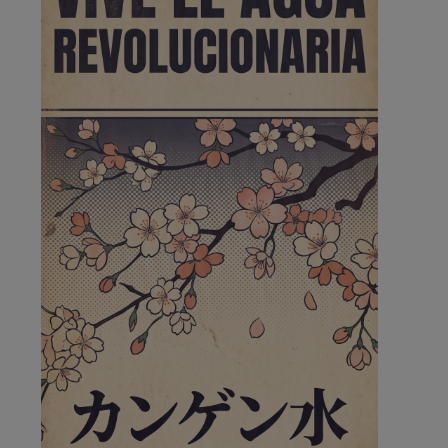
de la …
A ver si llega alguno que de verdad le importe la
seguridad de Pozuelo
Pozuelo de Alarcón
🔴 EXCLUSIVA | El comisario
de la …
Wayne Rooney era el comisario de pozuelo?
Pozuelo de Alarcón
🔴 EXCLUSIVA | El comisario
de la …