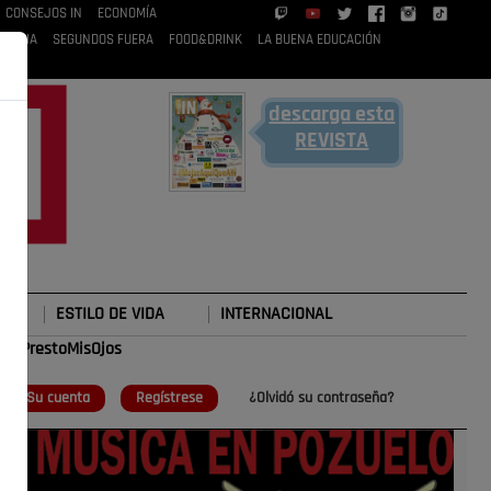
CONSEJOS IN
ECONOMÍA
 RUBIA
SEGUNDOS FUERA
FOOD&DRINK
LA BUENA EDUCACIÓN
descarga esta
REVISTA
ESTILO DE VIDA
INTERNACIONAL
#TePrestoMisOjos
o
Su cuenta
Regístrese
¿Olvidó su contraseña?