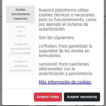
Su cuenta
Regístrese
¿Olvidó su contraseña?
Nuestra plataforma utiliza
Cookies
estrictamente
cookies técnicas o necesarias
necesarias
para su funcionamiento, como
por ejemplo el sistema de
Cookies
autenticación.
de
análisis
Son las siguientes:
Cookies de
csrftoken: Para garantizar la
personalización
seguridad de los envíos en
y funcionalidad
formularios.
Cookies de
sessionid: Para cuestiones
publicidad
relacionadas con la
comportamental
autenticación y persistencia.
Más información de cookies
Aceptar todas
Aceptar necesarias