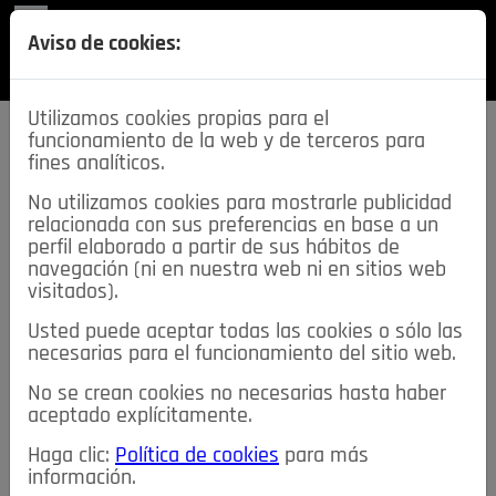
REVISTA
Aviso de cookies:
SECCIONES
Utilizamos cookies propias para el
funcionamiento de la web y de terceros para
fines analíticos.
No utilizamos cookies para mostrarle publicidad
relacionada con sus preferencias en base a un
descarga esta
perfil elaborado a partir de sus hábitos de
REVISTA
navegación (ni en nuestra web ni en sitios web
visitados).
Usted puede aceptar todas las cookies o sólo las
≡
NOTICIAS
necesarias para el funcionamiento del sitio web.
No se crean cookies no necesarias hasta haber
NOTICIAS
SERVICIOS DE INTERÉS
aceptado explícitamente.
TABLÓN DE ANUNCIOS
MIS ANUNCIOS
CONTACTO
Haga clic:
Política de cookies
para más
información.
NOSOTROS