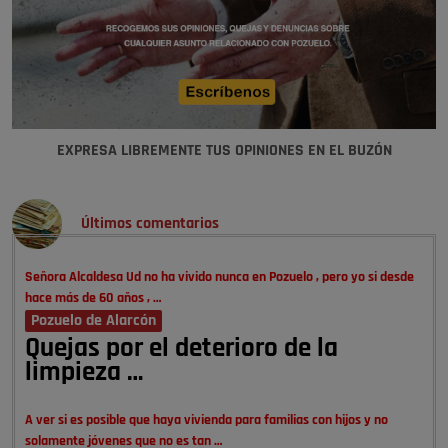
EXPRESA LIBREMENTE TUS OPINIONES EN EL BUZÓN
Últimos comentarios
Señora Alcaldesa Ud no ha vivido nunca en Pozuelo , pero yo si desde
hace más de 60 años , …
Pozuelo de Alarcón
Quejas por el deterioro de la
limpieza …
A ver si es posible que haya vivienda para familias con hijos y no
solamente jóvenes que no es tan …