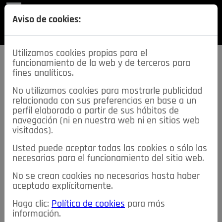
REVISTA
Aviso de cookies:
SECCIONES
Utilizamos cookies propias para el
funcionamiento de la web y de terceros para
fines analíticos.
No utilizamos cookies para mostrarle publicidad
relacionada con sus preferencias en base a un
descarga esta
perfil elaborado a partir de sus hábitos de
REVISTA
navegación (ni en nuestra web ni en sitios web
visitados).
Usted puede aceptar todas las cookies o sólo las
≡
NOTICIAS
necesarias para el funcionamiento del sitio web.
No se crean cookies no necesarias hasta haber
NOTICIAS
SERVICIOS DE INTERÉS
aceptado explícitamente.
TABLÓN DE ANUNCIOS
MIS ANUNCIOS
CONTACTO
Haga clic:
Política de cookies
para más
información.
NOSOTROS