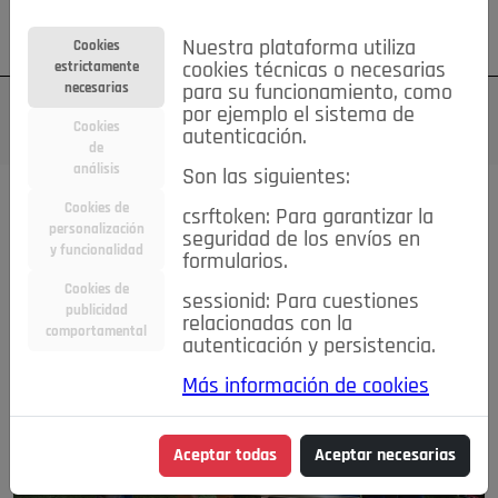
Su cuenta
Regístrese
¿Olvidó su contraseña?
Nuestra plataforma utiliza
Cookies
estrictamente
cookies técnicas o necesarias
necesarias
para su funcionamiento, como
por ejemplo el sistema de
Cookies
autenticación.
de
análisis
Son las siguientes:
Cookies de
csrftoken: Para garantizar la
personalización
seguridad de los envíos en
y funcionalidad
formularios.
Cookies de
sessionid: Para cuestiones
publicidad
relacionadas con la
comportamental
autenticación y persistencia.
Más información de cookies
Aceptar todas
Aceptar necesarias