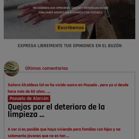
EXPRESA LIBREMENTE TUS OPINIONES EN EL BUZÓN
Últimos comentarios
Señora Alcaldesa Ud no ha vivido nunca en Pozuelo , pero yo si desde
hace más de 60 años , …
Pozuelo de Alarcón
Quejas por el deterioro de la
limpieza …
A ver si es posible que haya vivienda para familias con hijos y no
solamente jóvenes que no es tan …