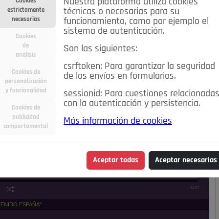
Nuestra plataforma utiliza cookies
Cookies
estrictamente
técnicas o necesarias para su
necesarias
funcionamiento, como por ejemplo el
sistema de autenticación.
Cookies
de
Son las siguientes:
análisis
csrftoken: Para garantizar la seguridad
Cookies de
de los envíos en formularios.
personalización
y funcionalidad
sessionid: Para cuestiones relacionada
con la autenticación y persistencia.
Cookies de
publicidad
Más información de cookies
comportamental
Aceptar todas
Aceptar necesarias
12:24
TENIDO ESPAÑA"