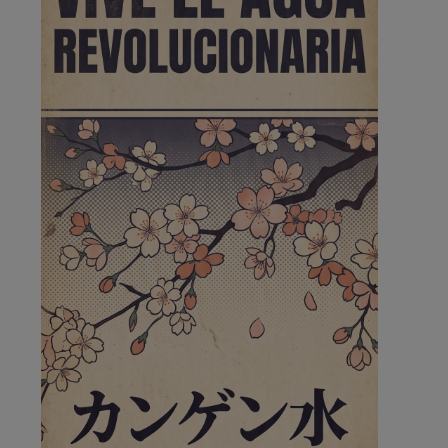
🔴 EXCLUSIVA | El comisario
de la …
se va porke no tiene piscina 🤪🤪🤪
Pozuelo de Alarcón
🔴 EXCLUSIVA | El comisario
de la …
Y ese quien es, apenas se ven patrullas en la estación,
como si se van todos, no vamos a notar …
Pozuelo de Alarcón
🔴 EXCLUSIVA | El comisario
de la …