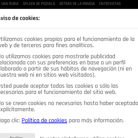
 UNA RUBIA
SPLEEN DE POZUELO
DETRÁS DE LA MIRADA
ENTREVISTAS
LAS BUENAS MANERAS
LO QUE TE DIJE
SPLEEN DE POZUELO
CRÓNICAS DE UNA
viso de cookies:
tilizamos cookies propias para el funcionamiento de la
eb y de terceros para fines analíticos.
o utilizamos cookies para mostrarle publicidad
elacionada con sus preferencias en base a un perfil
laborado a partir de sus hábitos de navegación (ni en
uestra web ni en sitios web visitados).
sted puede aceptar todas las cookies o sólo las
DEPORTES
OPINIÓN IN
SALUD
🔴 EN DIRECTO
ecesarias para el funcionamiento del sitio web.
ia&Tecnología
Educación
Caridad
Pozuelo en imágenes
o se crean cookies no necesarias hasta haber aceptad
xplícitamente.
CIOS
MIS ANUNCIOS
CONTACTO
NOSOTROS
aga clic:
Política de cookies
para más información.