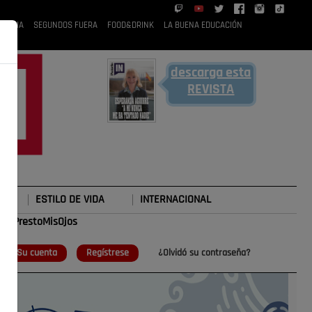
 RUBIA
SEGUNDOS FUERA
FOOD&DRINK
LA BUENA EDUCACIÓN
descarga esta
REVISTA
ESTILO DE VIDA
INTERNACIONAL
#TePrestoMisOjos
o
Su cuenta
Regístrese
¿Olvidó su contraseña?