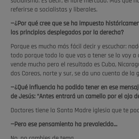
socialismo. Es decir, el libre mercado. Más que 
referirse a socialistas y liberales.
—¿Por qué cree que se ha impuesto históricamen
los principios desplegados por la derecha?
Porque es mucho más fácil decir y escuchar: nada
todo porque todo lo que vas a tener se lo voy a q
vende mucho pero el resultado es Cuba, Nicarag
dos Coreas, norte y sur, se da uno cuenta de la 
—¿Qué influencia ha podido tener en ese mensaje
de Jesús: “Antes entrará un camello por el ojo de
Doctores tiene la Santa Madre iglesia que te pod
—Pero ese pensamiento ha prevalecido...
No, no cambies de tema.