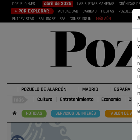
abril de 2025
POZUELOIN.ES
LAS BUENAS MANERAS
CRÓNICAS DE
+ POR EXPLORAR
ACTUALIDAD
CARIDAD
FIESTAS
POZUELEROS
A
ENTREVISTAS
SALUD&BELLEZA
CONSEJOS IN
MÁS AÚN
U
w
N
r
e
n
U
POZUELO DE ALARCÓN
MADRID
ESPAÑA
n
Cultura
Entretenimiento
Economía
Cienc
N
e
NOTICIAS
SERVICIOS DE INTERÉS
TABLÓN DE ANUN
H