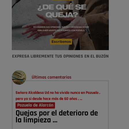
EXPRESA LIBREMENTE TUS OPINIONES EN EL BUZÓN
Últimos comentarios
Señora Alcaldesa Ud no ha vivido nunca en Pozuelo ,
pero yo si desde hace más de 60 años , …
Pozuelo de Alarcón
Quejas por el deterioro de
la limpieza …