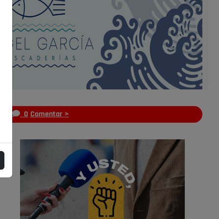
s
0
Comentar >