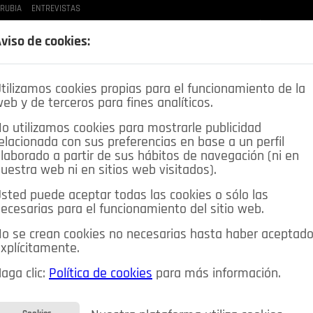
 RUBIA
ENTREVISTAS
LAS BUENAS MANERAS
LO QUE TE DIJE
SPLEEN DE POZUELO
CRÓNICAS DE UNA
viso de cookies:
tilizamos cookies propias para el funcionamiento de la
eb y de terceros para fines analíticos.
o utilizamos cookies para mostrarle publicidad
elacionada con sus preferencias en base a un perfil
laborado a partir de sus hábitos de navegación (ni en
uestra web ni en sitios web visitados).
sted puede aceptar todas las cookies o sólo las
DEPORTES
OPINIÓN IN
SALUD
🔴 EN DIRECTO
ecesarias para el funcionamiento del sitio web.
ia&Tecnología
Educación
Caridad
Pozuelo en imágenes
o se crean cookies no necesarias hasta haber aceptad
xplícitamente.
CIOS
MIS ANUNCIOS
CONTACTO
NOSOTROS
aga clic:
Política de cookies
para más información.