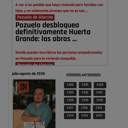
A ver si es posible que haya vivienda para familias con
hijos y no solamente jóvenes que no es tan …
Pozuelo de Alarcón
Pozuelo desbloquea
definitivamente Huerta
Grande: las obras …
Donde pueden inscribirse las personas empadronados
en Pozuelo para la vivienda asequible .
Pozuelo de Alarcón
Pozuelo desbloquea
julio-agosto de 2026
NÚMEROS ANTERIORES:
definitivamente Huerta
Grande: las obras …
2 026
2 025
2 024
2 023
2 022
2 021
También pienso que si no fuéramos tan sucios no haría
2 020
2 019
2 018
falta denunciar nada
2 017
2 016
2 015
Pozuelo de Alarcón
2 014
2 013
2 012
Quejas por el deterioro de
la limpieza …