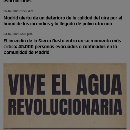
evacuaciones
se va porke no tiene piscina 🤪🤪🤪
25-07-2026 12:22 a.m.
Pozuelo de Alarcón
Madrid alerta de un deterioro de la calidad del aire por el
humo de los incendios y la llegada de polvo africano
🔴 EXCLUSIVA | El comisario de la …
24-07-2026 5:20 p.m.
El incendio de la Sierra Oeste entra en su momento más
crítico: 45.000 personas evacuadas o confinadas en la
Comunidad de Madrid