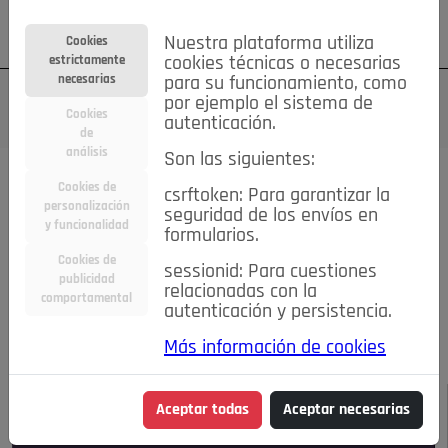
Su cuenta
Regístrese
¿Olvidó su contraseña?
Nuestra plataforma utiliza
Cookies
estrictamente
cookies técnicas o necesarias
necesarias
para su funcionamiento, como
por ejemplo el sistema de
Cookies
autenticación.
de
análisis
Son las siguientes:
Todas las noticias..
Cookies de
csrftoken: Para garantizar la
personalización
seguridad de los envíos en
#TePrestoMisOjos
Caridad
Ciencia&Tecnología
y funcionalidad
formularios.
Cultura
Deportes
Economía
Educación
Cookies de
Entretenimiento
España
Estilo de Vida
sessionid: Para cuestiones
publicidad
Internacional
Madrid
Opinión IN
Pozuelo de Alarcón
relacionadas con la
comportamental
autenticación y persistencia.
Pozuelo en imágenes
Salud
🔴 En Directo
Más información de cookies
JULIO-AGOSTO DE 2026
/
NOTICIAS
Aceptar todas
Aceptar necesarias
Escucha el audio de esta noticia: