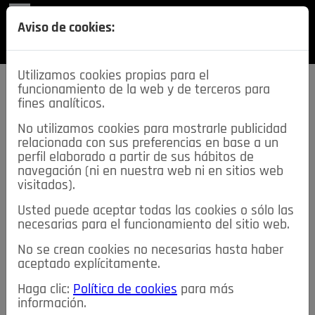
REVISTA
Aviso de cookies:
SECCIONES
Utilizamos cookies propias para el
funcionamiento de la web y de terceros para
fines analíticos.
No utilizamos cookies para mostrarle publicidad
relacionada con sus preferencias en base a un
descarga esta
perfil elaborado a partir de sus hábitos de
REVISTA
navegación (ni en nuestra web ni en sitios web
visitados).
Usted puede aceptar todas las cookies o sólo las
≡
NOTICIAS
necesarias para el funcionamiento del sitio web.
No se crean cookies no necesarias hasta haber
NOTICIAS
SERVICIOS DE INTERÉS
aceptado explícitamente.
TABLÓN DE ANUNCIOS
MIS ANUNCIOS
CONTACTO
Haga clic:
Política de cookies
para más
información.
NOSOTROS