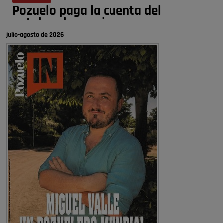
Pozuelo paga la cuenta del
autobombo: casi …
julio-agosto de 2026
Señora Alcaldesa Ud no ha vivido nunca en Pozuelo , pero yo si desde
hace más de 60 años , …
Pozuelo de Alarcón
Quejas por el deterioro de la
limpieza …
A ver si es posible que haya vivienda para familias con hijos y no
solamente jóvenes que no es tan …
Pozuelo de Alarcón
Pozuelo desbloquea
definitivamente Huerta Grande: las
obras …
Donde pueden inscribirse las personas empadronados en Pozuelo para
la vivienda asequible .