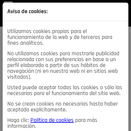
REVISTA
Aviso de cookies:
SECCIONES
Utilizamos cookies propias para el
funcionamiento de la web y de terceros para
fines analíticos.
No utilizamos cookies para mostrarle publicidad
relacionada con sus preferencias en base a un
descarga esta
perfil elaborado a partir de sus hábitos de
REVISTA
navegación (ni en nuestra web ni en sitios web
visitados).
Usted puede aceptar todas las cookies o sólo las
≡
NOTICIAS
necesarias para el funcionamiento del sitio web.
No se crean cookies no necesarias hasta haber
NOTICIAS
SERVICIOS DE INTERÉS
aceptado explícitamente.
TABLÓN DE ANUNCIOS
MIS ANUNCIOS
CONTACTO
Haga clic:
Política de cookies
para más
información.
NOSOTROS