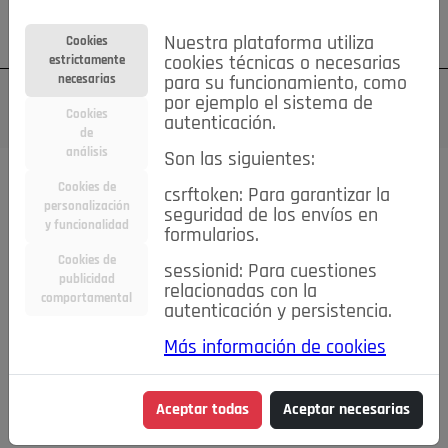
Su cuenta
Regístrese
¿Olvidó su contraseña?
Nuestra plataforma utiliza
Cookies
estrictamente
cookies técnicas o necesarias
necesarias
para su funcionamiento, como
por ejemplo el sistema de
Cookies
autenticación.
de
análisis
Son las siguientes:
Cookies de
csrftoken: Para garantizar la
TODAS
Deporte
Bicicletas
Deportes y Ocio
personalización
seguridad de los envíos en
y funcionalidad
formularios.
Empleo
Hogar
Electrodomésticos
Hogar y Jardín
Cookies de
sessionid: Para cuestiones
Inmobiliaria
Niños y Bebés
Construcción y Reformas
publicidad
relacionadas con la
comportamental
autenticación y persistencia.
Moda
Motor
Inmobiliaria
Accesorios
Ropa
Más información de cookies
Ocio
Coches
Motor y Accesorios
Motos
Otros
Cine, Libros y Música
Coleccionismo
Otros
Aceptar todas
Aceptar necesarias
Servicios
Tecnología
Empleo
Servicios