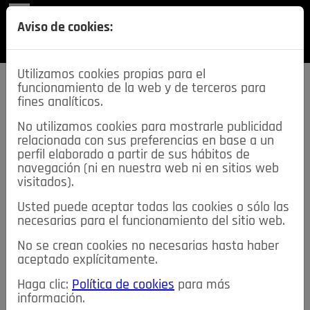
REVISTA
Aviso de cookies:
SECCIONES
Utilizamos cookies propias para el
funcionamiento de la web y de terceros para
fines analíticos.
No utilizamos cookies para mostrarle publicidad
relacionada con sus preferencias en base a un
descarga esta
perfil elaborado a partir de sus hábitos de
REVISTA
navegación (ni en nuestra web ni en sitios web
visitados).
Usted puede aceptar todas las cookies o sólo las
≡
NOTICIAS
necesarias para el funcionamiento del sitio web.
No se crean cookies no necesarias hasta haber
NOTICIAS
SERVICIOS DE INTERÉS
aceptado explícitamente.
TABLÓN DE ANUNCIOS
MIS ANUNCIOS
CONTACTO
Haga clic:
Política de cookies
para más
información.
NOSOTROS