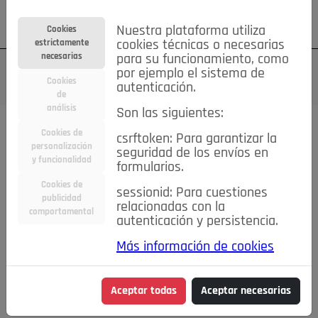
Su cuenta
Regístrese
¿Olvidó su contraseña?
Nuestra plataforma utiliza
Cookies
estrictamente
cookies técnicas o necesarias
necesarias
para su funcionamiento, como
por ejemplo el sistema de
Cookies
autenticación.
de
análisis
Son las siguientes:
Cookies de
csrftoken: Para garantizar la
TODAS
Deporte
Bicicletas
Deportes y Ocio
personalización
seguridad de los envíos en
y funcionalidad
formularios.
Empleo
Hogar
Electrodomésticos
Hogar y Jardín
Cookies de
sessionid: Para cuestiones
Inmobiliaria
Niños y Bebés
Construcción y Reformas
publicidad
relacionadas con la
comportamental
autenticación y persistencia.
Moda
Motor
Inmobiliaria
Accesorios
Ropa
Más información de cookies
Ocio
Coches
Motor y Accesorios
Motos
Otros
Cine, Libros y Música
Coleccionismo
Otros
Aceptar todas
Aceptar necesarias
Servicios
Tecnología
Empleo
Servicios