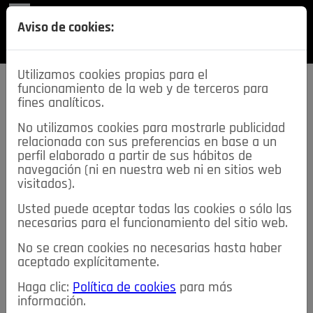
REVISTA
Aviso de cookies:
SECCIONES
Utilizamos cookies propias para el
funcionamiento de la web y de terceros para
fines analíticos.
No utilizamos cookies para mostrarle publicidad
relacionada con sus preferencias en base a un
descarga esta
perfil elaborado a partir de sus hábitos de
REVISTA
navegación (ni en nuestra web ni en sitios web
visitados).
Usted puede aceptar todas las cookies o sólo las
≡
NOTICIAS
necesarias para el funcionamiento del sitio web.
No se crean cookies no necesarias hasta haber
NOTICIAS
SERVICIOS DE INTERÉS
aceptado explícitamente.
TABLÓN DE ANUNCIOS
MIS ANUNCIOS
CONTACTO
Haga clic:
Política de cookies
para más
información.
NOSOTROS