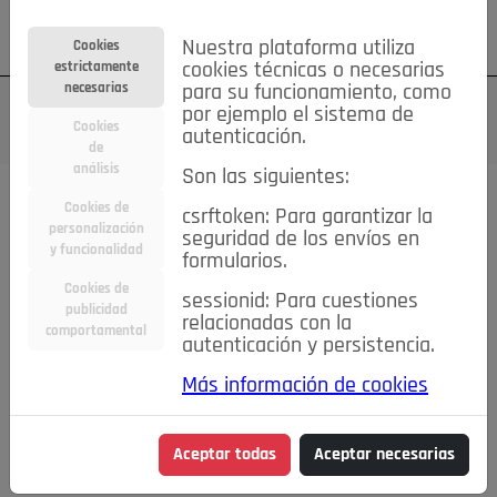
Su cuenta
Regístrese
¿Olvidó su contraseña?
Nuestra plataforma utiliza
Cookies
estrictamente
cookies técnicas o necesarias
necesarias
para su funcionamiento, como
por ejemplo el sistema de
Cookies
autenticación.
de
análisis
Son las siguientes:
Cookies de
csrftoken: Para garantizar la
TODAS
Deporte
Bicicletas
Deportes y Ocio
personalización
seguridad de los envíos en
y funcionalidad
formularios.
Empleo
Hogar
Electrodomésticos
Hogar y Jardín
Cookies de
sessionid: Para cuestiones
Inmobiliaria
Niños y Bebés
Construcción y Reformas
publicidad
relacionadas con la
comportamental
autenticación y persistencia.
Moda
Motor
Inmobiliaria
Accesorios
Ropa
Más información de cookies
Ocio
Coches
Motor y Accesorios
Motos
Otros
Cine, Libros y Música
Coleccionismo
Otros
Aceptar todas
Aceptar necesarias
Servicios
Tecnología
Empleo
Servicios