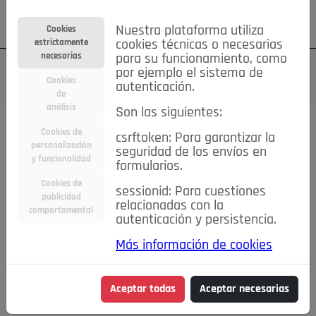
Su cuenta
Regístrese
¿Olvidó su contraseña?
Nuestra plataforma utiliza
Cookies
estrictamente
cookies técnicas o necesarias
necesarias
para su funcionamiento, como
por ejemplo el sistema de
Cookies
autenticación.
de
análisis
Son las siguientes:
Cookies de
csrftoken: Para garantizar la
TODAS
Deporte
Bicicletas
Deportes y Ocio
personalización
seguridad de los envíos en
y funcionalidad
formularios.
Empleo
Hogar
Electrodomésticos
Hogar y Jardín
Cookies de
sessionid: Para cuestiones
Inmobiliaria
Niños y Bebés
Construcción y Reformas
publicidad
relacionadas con la
comportamental
autenticación y persistencia.
Moda
Motor
Inmobiliaria
Accesorios
Ropa
Más información de cookies
Ocio
Coches
Motor y Accesorios
Motos
Otros
Cine, Libros y Música
Coleccionismo
Otros
Aceptar todas
Aceptar necesarias
Servicios
Tecnología
Empleo
Servicios