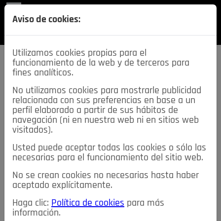
REVISTA
Aviso de cookies:
SECCIONES
Utilizamos cookies propias para el
funcionamiento de la web y de terceros para
fines analíticos.
No utilizamos cookies para mostrarle publicidad
relacionada con sus preferencias en base a un
descarga esta
perfil elaborado a partir de sus hábitos de
REVISTA
navegación (ni en nuestra web ni en sitios web
visitados).
Usted puede aceptar todas las cookies o sólo las
≡
NOTICIAS
necesarias para el funcionamiento del sitio web.
No se crean cookies no necesarias hasta haber
NOTICIAS
SERVICIOS DE INTERÉS
aceptado explícitamente.
TABLÓN DE ANUNCIOS
MIS ANUNCIOS
CONTACTO
Haga clic:
Política de cookies
para más
información.
NOSOTROS