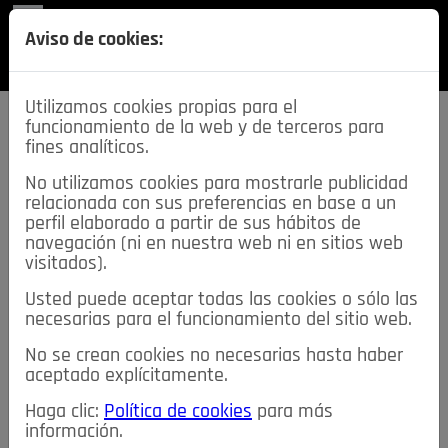
REVISTA
Aviso de cookies:
SECCIONES
Utilizamos cookies propias para el
funcionamiento de la web y de terceros para
fines analíticos.
No utilizamos cookies para mostrarle publicidad
relacionada con sus preferencias en base a un
descarga esta
perfil elaborado a partir de sus hábitos de
REVISTA
navegación (ni en nuestra web ni en sitios web
visitados).
Usted puede aceptar todas las cookies o sólo las
≡
NOTICIAS
necesarias para el funcionamiento del sitio web.
No se crean cookies no necesarias hasta haber
NOTICIAS
SERVICIOS DE INTERÉS
aceptado explícitamente.
TABLÓN DE ANUNCIOS
MIS ANUNCIOS
CONTACTO
Haga clic:
Política de cookies
para más
información.
NOSOTROS