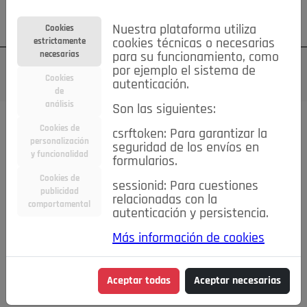
Su cuenta
Regístrese
¿Olvidó su contraseña?
Nuestra plataforma utiliza
Cookies
estrictamente
cookies técnicas o necesarias
necesarias
para su funcionamiento, como
por ejemplo el sistema de
Cookies
autenticación.
de
análisis
Son las siguientes:
Cookies de
csrftoken: Para garantizar la
TODAS
Deporte
Bicicletas
Deportes y Ocio
personalización
seguridad de los envíos en
y funcionalidad
formularios.
Empleo
Hogar
Electrodomésticos
Hogar y Jardín
Cookies de
sessionid: Para cuestiones
Inmobiliaria
Niños y Bebés
Construcción y Reformas
publicidad
relacionadas con la
comportamental
autenticación y persistencia.
Moda
Motor
Inmobiliaria
Accesorios
Ropa
Más información de cookies
Ocio
Coches
Motor y Accesorios
Motos
Otros
Cine, Libros y Música
Coleccionismo
Otros
Aceptar todas
Aceptar necesarias
Servicios
Tecnología
Empleo
Servicios