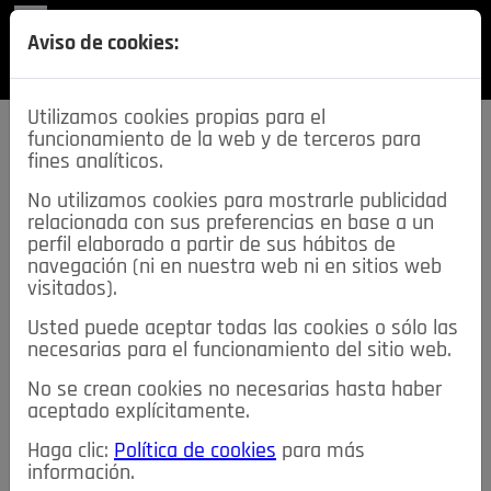
REVISTA
Aviso de cookies:
SECCIONES
Utilizamos cookies propias para el
funcionamiento de la web y de terceros para
fines analíticos.
No utilizamos cookies para mostrarle publicidad
relacionada con sus preferencias en base a un
descarga esta
perfil elaborado a partir de sus hábitos de
REVISTA
navegación (ni en nuestra web ni en sitios web
visitados).
Usted puede aceptar todas las cookies o sólo las
≡
NOTICIAS
necesarias para el funcionamiento del sitio web.
No se crean cookies no necesarias hasta haber
NOTICIAS
SERVICIOS DE INTERÉS
aceptado explícitamente.
TABLÓN DE ANUNCIOS
MIS ANUNCIOS
CONTACTO
Haga clic:
Política de cookies
para más
información.
NOSOTROS