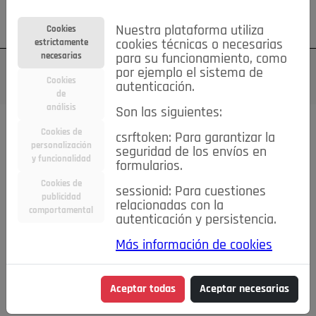
Su cuenta
Regístrese
¿Olvidó su contraseña?
Nuestra plataforma utiliza
Cookies
estrictamente
cookies técnicas o necesarias
necesarias
para su funcionamiento, como
por ejemplo el sistema de
Cookies
autenticación.
de
análisis
Son las siguientes:
Cookies de
csrftoken: Para garantizar la
TODAS
Deporte
Bicicletas
Deportes y Ocio
personalización
seguridad de los envíos en
y funcionalidad
formularios.
Empleo
Hogar
Electrodomésticos
Hogar y Jardín
Cookies de
sessionid: Para cuestiones
Inmobiliaria
Niños y Bebés
Construcción y Reformas
publicidad
relacionadas con la
comportamental
autenticación y persistencia.
Moda
Motor
Inmobiliaria
Accesorios
Ropa
Más información de cookies
Ocio
Coches
Motor y Accesorios
Motos
Otros
Cine, Libros y Música
Coleccionismo
Otros
Aceptar todas
Aceptar necesarias
Servicios
Tecnología
Empleo
Servicios