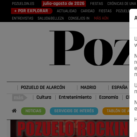
julio-agosto de 2026
POZUELOIN.ES
FIESTAS
CRÓNICAS DE UNA
+ POR EXPLORAR
ACTUALIDAD
CARIDAD
FIESTAS
POZUELEROS
A
ENTREVISTAS
SALUD&BELLEZA
CONSEJOS IN
MÁS AÚN
U
w
N
r
e
n
U
POZUELO DE ALARCÓN
MADRID
ESPAÑA
n
Cultura
Entretenimiento
Economía
Cienc
N
e
NOTICIAS
SERVICIOS DE INTERÉS
TABLÓN DE ANUN
H