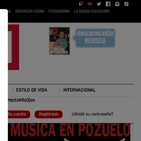
 RUBIA
SEGUNDOS FUERA
FOOD&DRINK
LA BUENA EDUCACIÓN
descarga esta
REVISTA
ESTILO DE VIDA
INTERNACIONAL
#TePrestoMisOjos
o
Su cuenta
Regístrese
¿Olvidó su contraseña?