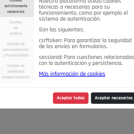
Nuestra plataforma utiliza cookies
Cookies
estrictamente
técnicas o necesarias para su
necesarias
funcionamiento, como por ejemplo el
sistema de autenticación.
Cookies
de
Son las siguientes:
análisis
csrftoken: Para garantizar la seguridad
Cookies de
de los envíos en formularios.
personalización
y funcionalidad
sessionid: Para cuestiones relacionada
con la autenticación y persistencia.
Cookies de
publicidad
Más información de cookies
comportamental
Aceptar todas
Aceptar necesarias