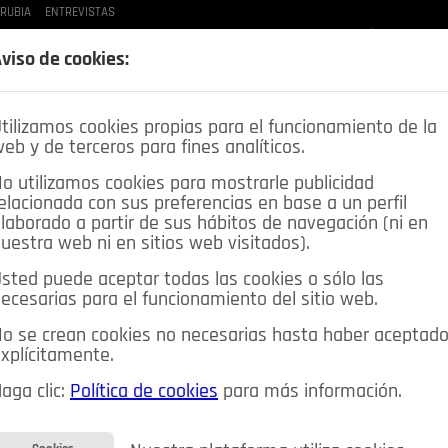
 RUBIA
ENTREVISTAS
LAS BUENAS MANERAS
LO QUE TE DIJE
SPLEEN DE POZUELO
CRÓNICAS DE UNA
viso de cookies:
tilizamos cookies propias para el funcionamiento de la
eb y de terceros para fines analíticos.
o utilizamos cookies para mostrarle publicidad
elacionada con sus preferencias en base a un perfil
laborado a partir de sus hábitos de navegación (ni en
uestra web ni en sitios web visitados).
sted puede aceptar todas las cookies o sólo las
DEPORTES
OPINIÓN IN
SALUD
🔴 EN DIRECTO
ecesarias para el funcionamiento del sitio web.
ia&Tecnología
Educación
Caridad
Pozuelo en imágenes
o se crean cookies no necesarias hasta haber aceptad
xplícitamente.
CIOS
MIS ANUNCIOS
CONTACTO
NOSOTROS
aga clic:
Política de cookies
para más información.