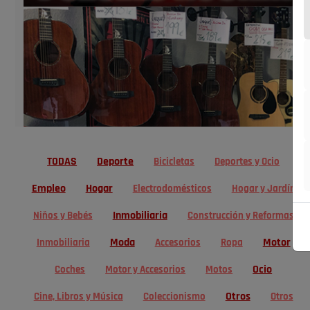
TODAS
Deporte
Bicicletas
Deportes y Ocio
Empleo
Hogar
Electrodomésticos
Hogar y Jardín
Inmobiliaria
Niños y Bebés
Construcción y Reformas
Moda
Motor
Inmobiliaria
Accesorios
Ropa
Ocio
Coches
Motor y Accesorios
Motos
Otros
Cine, Libros y Música
Coleccionismo
Otros