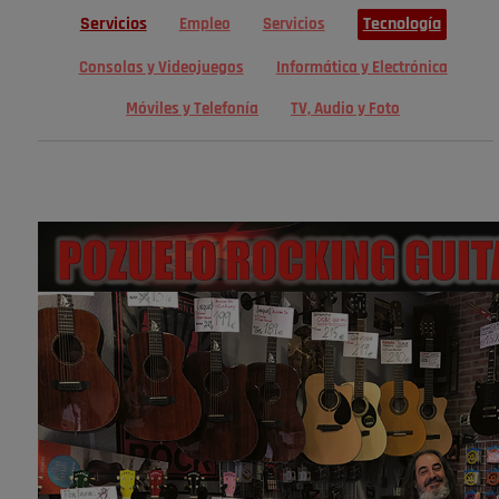
Servicios
Tecnología
Empleo
Servicios
Consolas y Videojuegos
Informática y Electrónica
Móviles y Telefonía
TV, Audio y Foto