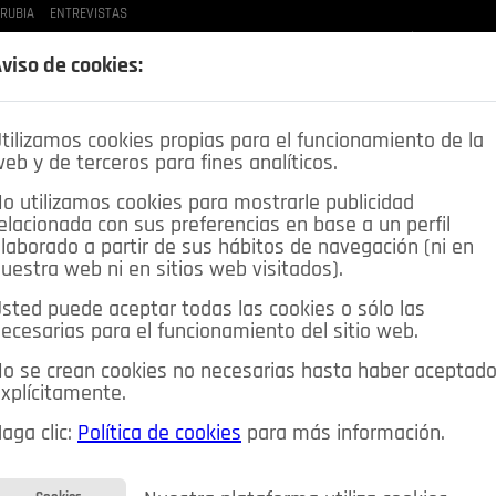
 RUBIA
ENTREVISTAS
LAS BUENAS MANERAS
LO QUE TE DIJE
SPLEEN DE POZUELO
CRÓNICAS DE UNA
viso de cookies:
tilizamos cookies propias para el funcionamiento de la
eb y de terceros para fines analíticos.
o utilizamos cookies para mostrarle publicidad
elacionada con sus preferencias en base a un perfil
laborado a partir de sus hábitos de navegación (ni en
uestra web ni en sitios web visitados).
sted puede aceptar todas las cookies o sólo las
DEPORTES
OPINIÓN IN
SALUD
🔴 EN DIRECTO
ecesarias para el funcionamiento del sitio web.
ia&Tecnología
Educación
Caridad
Pozuelo en imágenes
o se crean cookies no necesarias hasta haber aceptad
xplícitamente.
CIOS
MIS ANUNCIOS
CONTACTO
NOSOTROS
aga clic:
Política de cookies
para más información.