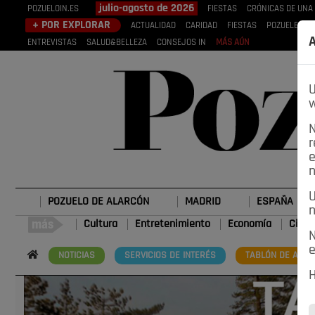
julio-agosto de 2026
POZUELOIN.ES
FIESTAS
CRÓNICAS DE UNA
+ POR EXPLORAR
ACTUALIDAD
CARIDAD
FIESTAS
POZUELEROS
A
ENTREVISTAS
SALUD&BELLEZA
CONSEJOS IN
MÁS AÚN
U
w
N
r
e
n
U
POZUELO DE ALARCÓN
MADRID
ESPAÑA
n
Cultura
Entretenimiento
Economía
Cienc
N
e
NOTICIAS
SERVICIOS DE INTERÉS
TABLÓN DE ANUN
H