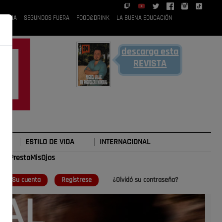
 RUBIA
SEGUNDOS FUERA
FOOD&DRINK
LA BUENA EDUCACIÓN
descarga esta
REVISTA
ESTILO DE VIDA
INTERNACIONAL
#TePrestoMisOjos
o
Su cuenta
Regístrese
¿Olvidó su contraseña?