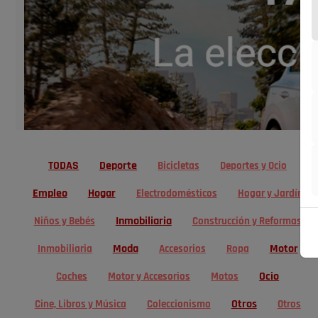
TODAS
Deporte
Bicicletas
Deportes y Ocio
Empleo
Hogar
Electrodomésticos
Hogar y Jardín
Inmobiliaria
Niños y Bebés
Construcción y Reformas
Moda
Motor
Inmobiliaria
Accesorios
Ropa
Ocio
Coches
Motor y Accesorios
Motos
Otros
Cine, Libros y Música
Coleccionismo
Otros