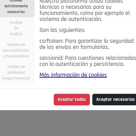
Nuestra plataforma utiliza cookies
Cookies
estrictamente
técnicas o necesarias para su
necesarias
funcionamiento, como por ejemplo el
sistema de autenticación.
Cookies
de
Son las siguientes:
análisis
csrftoken: Para garantizar la seguridad
Cookies de
de los envíos en formularios.
personalización
y funcionalidad
sessionid: Para cuestiones relacionada
con la autenticación y persistencia.
Cookies de
publicidad
Más información de cookies
comportamental
Aceptar todas
Aceptar necesarias