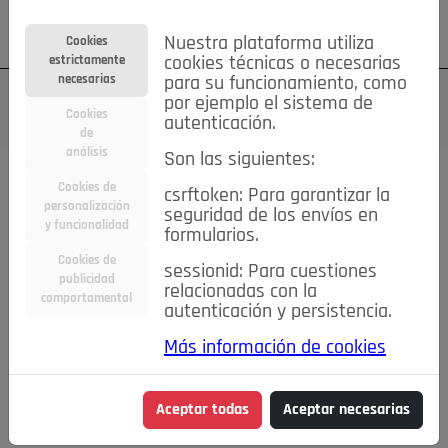
Su cuenta
Regístrese
¿Olvidó su contraseña?
Nuestra plataforma utiliza
Cookies
estrictamente
cookies técnicas o necesarias
necesarias
para su funcionamiento, como
por ejemplo el sistema de
Cookies
autenticación.
de
análisis
Son las siguientes:
Cookies de
csrftoken: Para garantizar la
TODAS
Deporte
Bicicletas
Deportes y Ocio
personalización
seguridad de los envíos en
y funcionalidad
formularios.
Empleo
Hogar
Electrodomésticos
Hogar y Jardín
Cookies de
sessionid: Para cuestiones
Inmobiliaria
Niños y Bebés
Construcción y Reformas
publicidad
relacionadas con la
comportamental
autenticación y persistencia.
Moda
Motor
Inmobiliaria
Accesorios
Ropa
Más información de cookies
Ocio
Coches
Motor y Accesorios
Motos
Otros
Cine, Libros y Música
Coleccionismo
Otros
Aceptar todas
Aceptar necesarias
Servicios
Tecnología
Empleo
Servicios