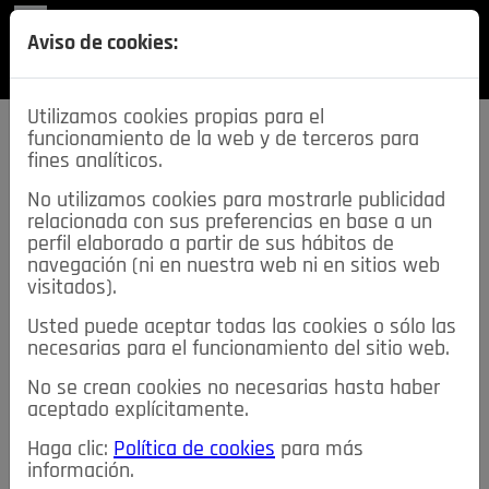
REVISTA
Aviso de cookies:
SECCIONES
Utilizamos cookies propias para el
funcionamiento de la web y de terceros para
fines analíticos.
No utilizamos cookies para mostrarle publicidad
relacionada con sus preferencias en base a un
descarga esta
perfil elaborado a partir de sus hábitos de
REVISTA
navegación (ni en nuestra web ni en sitios web
visitados).
Usted puede aceptar todas las cookies o sólo las
≡
NOTICIAS
necesarias para el funcionamiento del sitio web.
No se crean cookies no necesarias hasta haber
NOTICIAS
SERVICIOS DE INTERÉS
aceptado explícitamente.
TABLÓN DE ANUNCIOS
MIS ANUNCIOS
CONTACTO
Haga clic:
Política de cookies
para más
información.
NOSOTROS