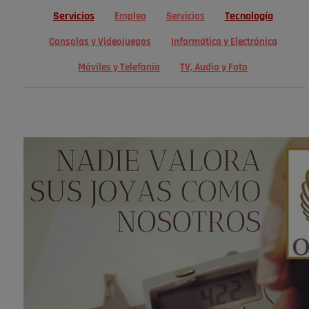
Servicios
Tecnología
Empleo
Servicios
Consolas y Videojuegos
Informática y Electrónica
Móviles y Telefonía
TV, Audio y Foto