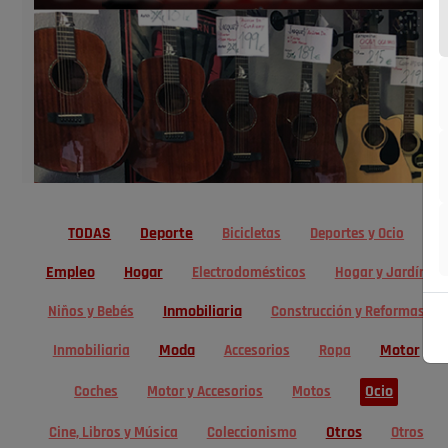
TODAS
Deporte
Bicicletas
Deportes y Ocio
Empleo
Hogar
Electrodomésticos
Hogar y Jardín
Inmobiliaria
Niños y Bebés
Construcción y Reformas
Moda
Motor
Inmobiliaria
Accesorios
Ropa
Ocio
Coches
Motor y Accesorios
Motos
Otros
Cine, Libros y Música
Coleccionismo
Otros