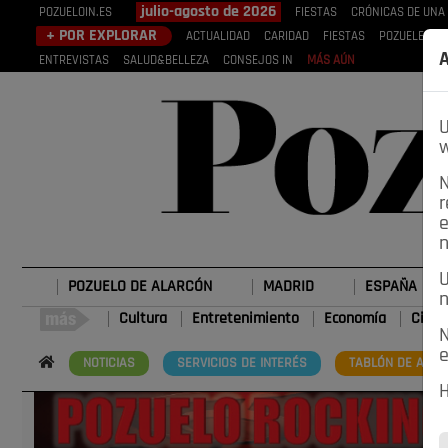
julio-agosto de 2026
POZUELOIN.ES
FIESTAS
CRÓNICAS DE UNA
+ POR EXPLORAR
ACTUALIDAD
CARIDAD
FIESTAS
POZUELEROS
A
ENTREVISTAS
SALUD&BELLEZA
CONSEJOS IN
MÁS AÚN
U
w
N
r
e
n
U
POZUELO DE ALARCÓN
MADRID
ESPAÑA
n
Cultura
Entretenimiento
Economía
Cienc
N
e
NOTICIAS
SERVICIOS DE INTERÉS
TABLÓN DE ANUN
H