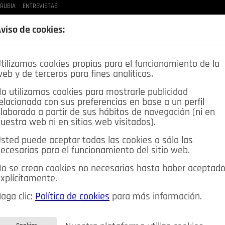
 RUBIA
ENTREVISTAS
LAS BUENAS MANERAS
LO QUE TE DIJE
SPLEEN DE POZUELO
CRÓNICAS DE UNA
viso de cookies:
tilizamos cookies propias para el funcionamiento de la
eb y de terceros para fines analíticos.
o utilizamos cookies para mostrarle publicidad
elacionada con sus preferencias en base a un perfil
laborado a partir de sus hábitos de navegación (ni en
uestra web ni en sitios web visitados).
sted puede aceptar todas las cookies o sólo las
DEPORTES
OPINIÓN IN
SALUD
🔴 EN DIRECTO
ecesarias para el funcionamiento del sitio web.
ia&Tecnología
Educación
Caridad
Pozuelo en imágenes
o se crean cookies no necesarias hasta haber aceptad
xplícitamente.
CIOS
MIS ANUNCIOS
CONTACTO
NOSOTROS
aga clic:
Política de cookies
para más información.