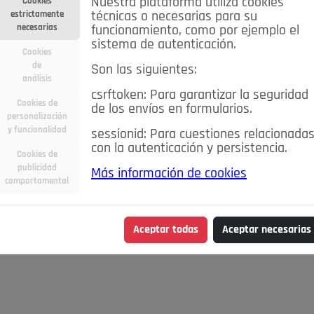
Nuestra plataforma utiliza cookies
Cookies
estrictamente
técnicas o necesarias para su
necesarias
funcionamiento, como por ejemplo el
sistema de autenticación.
Cookies
de
Son las siguientes:
análisis
csrftoken: Para garantizar la seguridad
Cookies de
de los envíos en formularios.
personalización
y funcionalidad
sessionid: Para cuestiones relacionada
con la autenticación y persistencia.
Cookies de
publicidad
Más información de cookies
comportamental
Aceptar todas
Aceptar necesarias