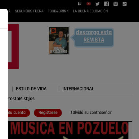
 RUBIA
SEGUNDOS FUERA
FOOD&DRINK
LA BUENA EDUCACIÓN
descarga esta
REVISTA
ESTILO DE VIDA
INTERNACIONAL
#TePrestoMisOjos
o
Su cuenta
Regístrese
¿Olvidó su contraseña?