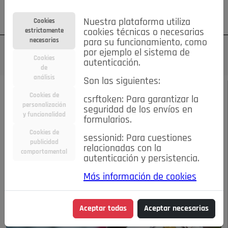
Su cuenta
Regístrese
¿Olvidó su contraseña?
Nuestra plataforma utiliza
Cookies
estrictamente
cookies técnicas o necesarias
necesarias
para su funcionamiento, como
por ejemplo el sistema de
Cookies
autenticación.
de
análisis
Son las siguientes:
SEPTIEMBRE 2015
/
FIESTAS
Cookies de
csrftoken: Para garantizar la
personalización
seguridad de los envíos en
Programación de
y funcionalidad
formularios.
Cookies de
sessionid: Para cuestiones
Fiestas 2015
publicidad
relacionadas con la
comportamental
autenticación y persistencia.
09-09-2015 8:02 a.m.
Más información de cookies
Aceptar todas
Aceptar necesarias