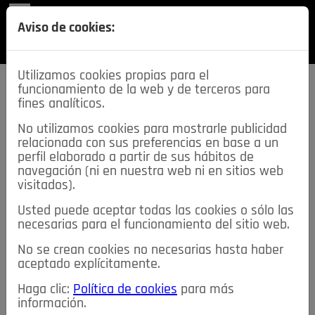
REVISTA
Aviso de cookies:
SECCIONES
Utilizamos cookies propias para el
funcionamiento de la web y de terceros para
fines analíticos.
No utilizamos cookies para mostrarle publicidad
relacionada con sus preferencias en base a un
descarga esta
perfil elaborado a partir de sus hábitos de
REVISTA
navegación (ni en nuestra web ni en sitios web
visitados).
Usted puede aceptar todas las cookies o sólo las
≡
NOTICIAS
necesarias para el funcionamiento del sitio web.
No se crean cookies no necesarias hasta haber
NOTICIAS
SERVICIOS DE INTERÉS
aceptado explícitamente.
TABLÓN DE ANUNCIOS
MIS ANUNCIOS
CONTACTO
Haga clic:
Política de cookies
para más
información.
NOSOTROS