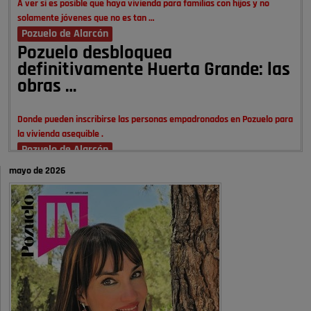
A ver si es posible que haya vivienda para familias con hijos y no
solamente jóvenes que no es tan …
Pozuelo de Alarcón
Pozuelo desbloquea
definitivamente Huerta Grande: las
obras …
Donde pueden inscribirse las personas empadronados en Pozuelo para
la vivienda asequible .
Pozuelo de Alarcón
Pozuelo desbloquea
mayo de 2026
definitivamente Huerta Grande: las
obras …
También pienso que si no fuéramos tan sucios no haría falta denunciar
nada
Pozuelo de Alarcón
Quejas por el deterioro de la
limpieza …