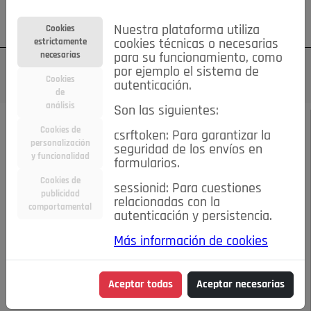
Su cuenta
Regístrese
¿Olvidó su contraseña?
Nuestra plataforma utiliza
Cookies
estrictamente
cookies técnicas o necesarias
necesarias
para su funcionamiento, como
por ejemplo el sistema de
Cookies
autenticación.
de
análisis
Son las siguientes:
MAYO DE 2026
/
LA BUENA EDUCACIÓN
Cookies de
csrftoken: Para garantizar la
personalización
seguridad de los envíos en
y funcionalidad
Escucha el audio de este artículo:
formularios.
Cookies de
sessionid: Para cuestiones
publicidad
relacionadas con la
comportamental
autenticación y persistencia.
00:00
15:25
Más información de cookies
El oeste universitario de Madrid
Aceptar todas
Aceptar necesarias
El oeste universitario