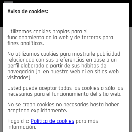
REVISTA
Aviso de cookies:
SECCIONES
Utilizamos cookies propias para el
funcionamiento de la web y de terceros para
fines analíticos.
No utilizamos cookies para mostrarle publicidad
relacionada con sus preferencias en base a un
descarga esta
perfil elaborado a partir de sus hábitos de
REVISTA
navegación (ni en nuestra web ni en sitios web
visitados).
Usted puede aceptar todas las cookies o sólo las
≡
NOTICIAS
necesarias para el funcionamiento del sitio web.
No se crean cookies no necesarias hasta haber
NOTICIAS
SERVICIOS DE INTERÉS
aceptado explícitamente.
TABLÓN DE ANUNCIOS
MIS ANUNCIOS
CONTACTO
Haga clic:
Política de cookies
para más
información.
NOSOTROS