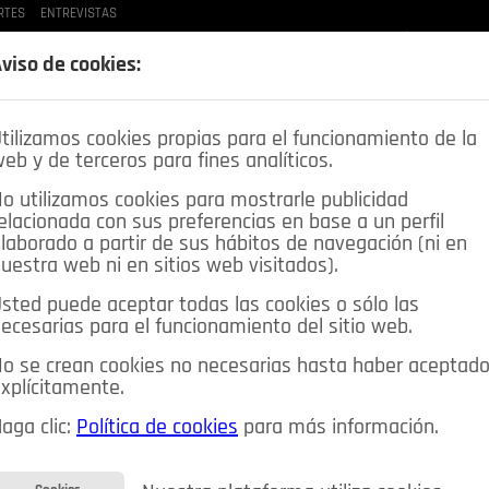
RTES
ENTREVISTAS
LAS BUENAS MANERAS
LO QUE TE DIJE
SPLEEN DE POZUELO
CRÓNICAS DE UNA
viso de cookies:
tilizamos cookies propias para el funcionamiento de la
eb y de terceros para fines analíticos.
o utilizamos cookies para mostrarle publicidad
elacionada con sus preferencias en base a un perfil
laborado a partir de sus hábitos de navegación (ni en
uestra web ni en sitios web visitados).
sted puede aceptar todas las cookies o sólo las
DEPORTES
OPINIÓN IN
SALUD
🔴 EN DIRECTO
ecesarias para el funcionamiento del sitio web.
ia&Tecnología
Educación
Caridad
Pozuelo en imágenes
o se crean cookies no necesarias hasta haber aceptad
xplícitamente.
CIOS
MIS ANUNCIOS
CONTACTO
NOSOTROS
aga clic:
Política de cookies
para más información.