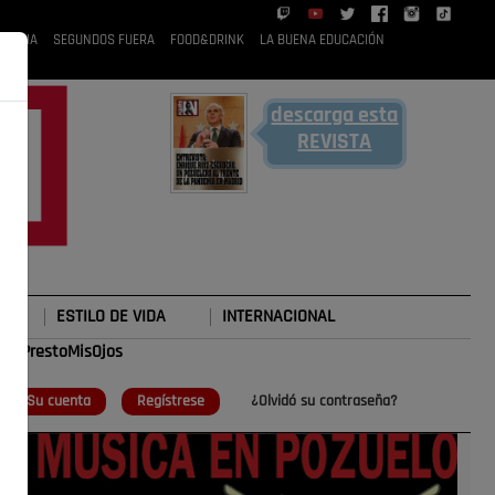
 RUBIA
SEGUNDOS FUERA
FOOD&DRINK
LA BUENA EDUCACIÓN
descarga esta
REVISTA
ESTILO DE VIDA
INTERNACIONAL
#TePrestoMisOjos
o
Su cuenta
Regístrese
¿Olvidó su contraseña?