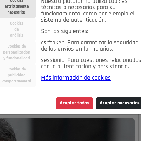
Nuestra plataforma utiliza cookies
Cookies
estrictamente
técnicas o necesarias para su
necesarias
funcionamiento, como por ejemplo el
sistema de autenticación.
Cookies
de
Son las siguientes:
análisis
csrftoken: Para garantizar la seguridad
Cookies de
de los envíos en formularios.
personalización
y funcionalidad
sessionid: Para cuestiones relacionada
con la autenticación y persistencia.
Cookies de
publicidad
Más información de cookies
comportamental
Aceptar todas
Aceptar necesarias