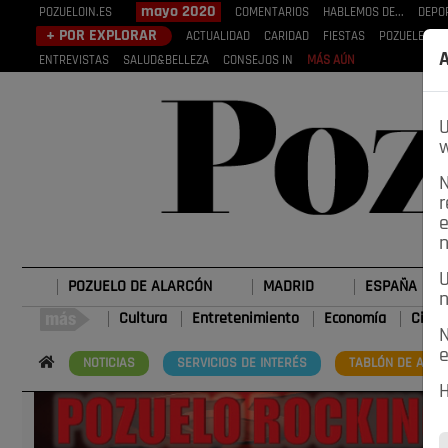
mayo 2020
POZUELOIN.ES
COMENTARIOS
HABLEMOS DE...
DEPO
+ POR EXPLORAR
ACTUALIDAD
CARIDAD
FIESTAS
POZUELEROS
A
ENTREVISTAS
SALUD&BELLEZA
CONSEJOS IN
MÁS AÚN
U
w
N
r
e
n
U
POZUELO DE ALARCÓN
MADRID
ESPAÑA
n
Cultura
Entretenimiento
Economía
Cienc
N
e
NOTICIAS
SERVICIOS DE INTERÉS
TABLÓN DE ANUN
H