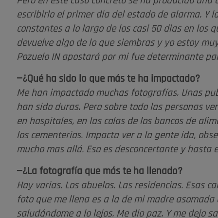
Pero en este caso concreto se ha producido una 
escribirlo el primer dia del estado de alarma. Y 
constantes a lo largo de los casi 50 dias en los qu
devuelve algo de lo que siembras y yo estoy muy 
Pozuelo IN apostará por mi fue determinante par
—¿Qué ha sido lo que más te ha impactado?
Me han impactado muchas fotografías. Unas publ
han sido duras. Pero sobre todo las personas v
en hospitales, en las colas de los bancos de alim
los cementerios. Impacta ver a la gente ida, obse
mucho mas allá. Eso es desconcertante y hasta
—¿La fotografía que más te ha llenado?
Hay varias. Los abuelos. Las residencias. Esas ca
foto que me llena es a la de mi madre asomada 
saludándome a lo lejos. Me dio paz. Y me dejo sa