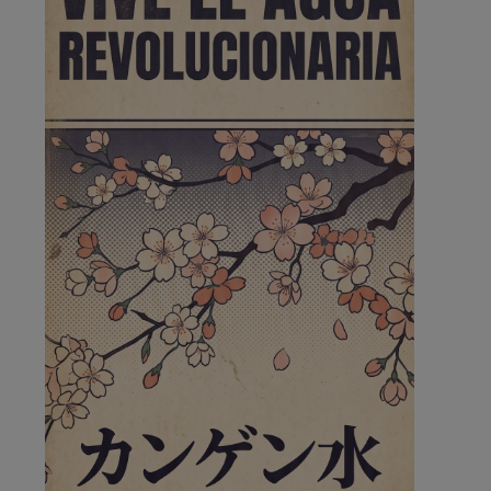
🔴 EXCLUSIVA | El comisario
de la …
se va porke no tiene piscina 🤪🤪🤪
Pozuelo de Alarcón
🔴 EXCLUSIVA | El comisario
de la …
Y ese quien es, apenas se ven patrullas en la estación,
como si se van todos, no vamos a notar …
Pozuelo de Alarcón
🔴 EXCLUSIVA | El comisario
de la …